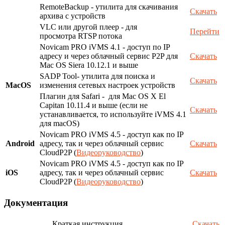
RemoteBackup - утилита для скачивания
Скачать
архива с устройств
VLC или другой плеер - для
Перейти
просмотра RTSP потока
Novicam PRO iVMS 4.1 - доступ по IP
адресу и через облачный сервис P2P для
Скачать
Mac OS Siera 10.12.1 и выше
SADP Tool- утилита для поиска и
Скачать
MacOS
изменения сетевых настроек устройств
Плагин для Safari - для Mac OS X El
Capitan 10.11.4 и выше (если не
Скачать
устанавливается, то используйте iVMS 4.1
для macOS)
Novicam PRO iVMS 4.5 - доступ как по IP
Android
адресу, так и через облачный сервис
Скачать
CloudP2P (
Видеоруководство
)
Novicam PRO iVMS 4.5 - доступ как по IP
iOS
адресу, так и через облачный сервис
Скачать
CloudP2P (
Видеоруководство
)
Документация
Краткая инструкция
Скачать