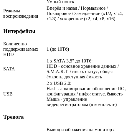
Умный поиск
Вперёд и назад / Нормальное /
Режимы
Покадровое / Замедленное (х1/2, х1/4,
воспроизведения
х1/8) / ускоренное (х2, х4, х8, х16)
Интерфейсы
Количество
поддерживаемых
1 (до 10Тб)
HDD
1 x SATA 3,5" до 10Тб:
HDD - основное хранение данных /
SATA
S.M.A.R.T. / инфо: статус, общая
ёмкость, доступная ёмкость
2 x USB 2.0:
Flash - архивирование обновление ПО,
USB
конфигурация / инфо: статус, ёмкость
Мышь - управление
видеорегистратором (в комплекте)
Тревога
Вывод изображения на монитор /