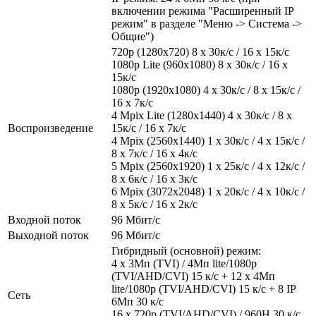
включении режима "Расширенный IP
режим" в разделе "Меню -> Система ->
Общие")
720p (1280х720) 8 x 30к/с / 16 x 15к/с
1080p Lite (960х1080) 8 x 30к/с / 16 x
15к/с
1080р (1920x1080) 4 x 30к/с / 8 x 15к/с /
16 x 7к/с
4 Mpix Lite (1280x1440) 4 x 30к/с / 8 x
Воспроизведение
15к/с / 16 x 7к/с
4 Mpix (2560x1440) 1 x 30к/с / 4 x 15к/с /
8 x 7к/с / 16 x 4к/с
5 Mpix (2560x1920) 1 x 25к/с / 4 x 12к/с /
8 x 6к/с / 16 x 3к/с
6 Mpix (3072x2048) 1 x 20к/с / 4 x 10к/с /
8 x 5к/с / 16 x 2к/с
Входной поток
96 Мбит/с
Выходной поток
96 Мбит/с
Гибридный (основной) режим:
4 x 3Мп (TVI) / 4Мп lite/1080р
(TVI/AHD/CVI) 15 к/с + 12 x 4Мп
lite/1080р (TVI/AHD/CVI) 15 к/с + 8 IP
Сеть
6Мп 30 к/с
16 х 720р (TVI/AHD/CVI) / 960H 30 к/с