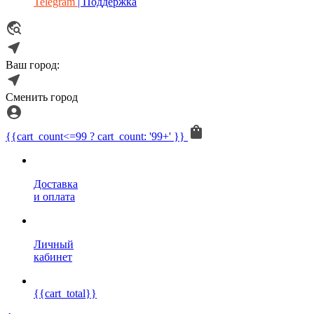
Telegram
| Поддержка
Ваш город:
Сменить город
{{cart_count<=99 ? cart_count: '99+' }}
Доставка
и оплата
Личный
кабинет
{{cart_total}}