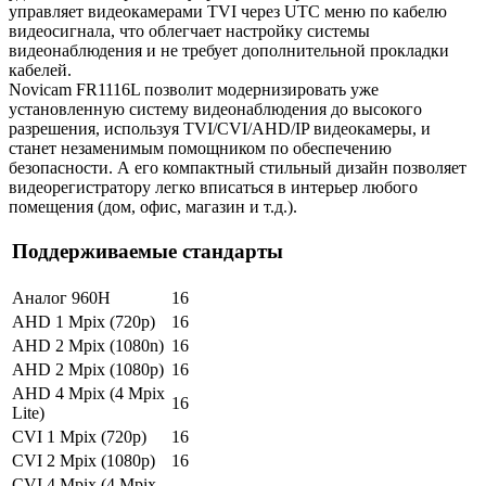
управляет видеокамерами TVI через UTC меню по кабелю
видеосигнала, что облегчает настройку системы
видеонаблюдения и не требует дополнительной прокладки
кабелей.
Novicam FR1116L позволит модернизировать уже
установленную систему видеонаблюдения до высокого
разрешения, используя TVI/CVI/AHD/IP видеокамеры, и
станет незаменимым помощником по обеспечению
безопасности. А его компактный стильный дизайн позволяет
видеорегистратору легко вписаться в интерьер любого
помещения (дом, офис, магазин и т.д.).
Поддерживаемые стандарты
Аналог 960H
16
AHD 1 Mpix (720p)
16
AHD 2 Mpix (1080n)
16
AHD 2 Mpix (1080p)
16
AHD 4 Mpix (4 Mpix
16
Lite)
CVI 1 Mpix (720p)
16
CVI 2 Mpix (1080p)
16
CVI 4 Mpix (4 Mpix