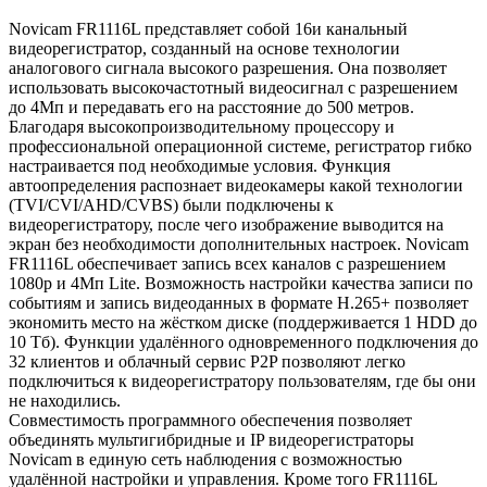
Novicam FR1116L представляет собой 16и канальный
видеорегистратор, созданный на основе технологии
аналогового сигнала высокого разрешения. Она позволяет
использовать высокочастотный видеосигнал с разрешением
до 4Мп и передавать его на расстояние до 500 метров.
Благодаря высокопроизводительному процессору и
профессиональной операционной системе, регистратор гибко
настраивается под необходимые условия. Функция
автоопределения распознает видеокамеры какой технологии
(TVI/CVI/AHD/CVBS) были подключены к
видеорегистратору, после чего изображение выводится на
экран без необходимости дополнительных настроек. Novicam
FR1116L обеспечивает запись всех каналов с разрешением
1080р и 4Мп Lite. Возможность настройки качества записи по
событиям и запись видеоданных в формате H.265+ позволяет
экономить место на жёстком диске (поддерживается 1 HDD до
10 Tб). Функции удалённого одновременного подключения до
32 клиентов и облачный сервис P2P позволяют легко
подключиться к видеорегистратору пользователям, где бы они
не находились.
Совместимость программного обеспечения позволяет
объединять мультигибридные и IP видеорегистраторы
Novicam в единую сеть наблюдения с возможностью
удалённой настройки и управления. Кроме того FR1116L