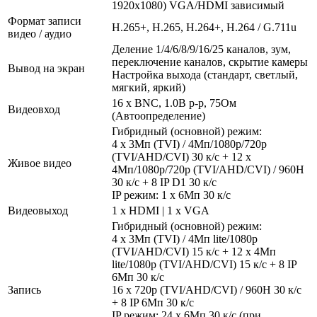
1920x1080) VGA/HDMI зависимый
Формат записи
H.265+, H.265, H.264+, H.264 / G.711u
видео / аудио
Деление 1/4/6/8/9/16/25 каналов, зум,
переключение каналов, скрытие камеры
Вывод на экран
Настройка выхода (стандарт, светлый,
мягкий, яркий)
16 x BNC, 1.0В p-p, 75Ом
Видеовход
(Автоопределение)
Гибридный (основной) режим:
4 x 3Мп (TVI) / 4Мп/1080р/720p
(TVI/AHD/CVI) 30 к/с + 12 х
Живое видео
4Мп/1080р/720p (TVI/AHD/CVI) / 960H
30 к/с + 8 IP D1 30 к/с
IP режим: 1 х 6Мп 30 к/с
Видеовыход
1 x HDMI | 1 x VGA
Гибридный (основной) режим:
4 x 3Мп (TVI) / 4Мп lite/1080р
(TVI/AHD/CVI) 15 к/с + 12 x 4Мп
lite/1080р (TVI/AHD/CVI) 15 к/с + 8 IP
6Мп 30 к/с
Запись
16 х 720р (TVI/AHD/CVI) / 960H 30 к/с
+ 8 IP 6Мп 30 к/с
IP режим: 24 х 6Мп 30 к/с (при