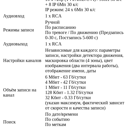
+ 8 IP 6Мп 30 к/с
IP режим: 24 х 6Мп 30 к/с
Аудиовход
1 x RCA
Ручной
По расписанию
Режимы записи
По тревоге / По движению (Предзапись
0-30 с, Постзапись 5-600 с)
Аудиовыход
1 x RCA
Независимые для каждого: параметры
записи, настройки детектора движения,
Настройки каналов
маскировка области (4 зоны), цвет
изображения (два интервала работы),
отображение имени, даты
6 Мбит - 63 Гб/сутки
4 Мбит - 42 Гб/сутки
1 Мбит - 11 Гб/сутки
Объём записи на
128 Кбит - 1.32 Гб/сутки
канал
32 Кбит - 0.33 Гб/сутки
(указан максимум, фактический зависит
от скорости и качества записи)
По дате/времени
По событию
Поиск
По меткам