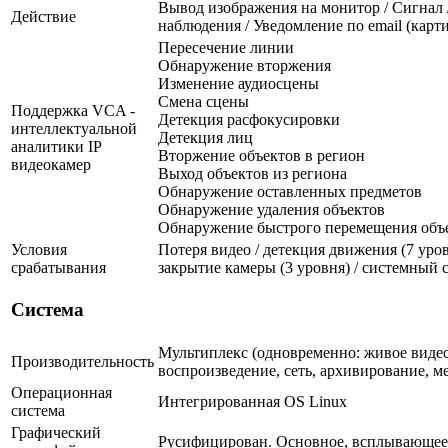
Вывод изображения на монитор / Сигнал 
Действие
наблюдения / Уведомление по email (карт
Пересечение линии
Обнаружение вторжения
Изменение аудиосцены
Смена сцены
Поддержка VCA -
Детекция расфокусировки
интеллектуальной
Детекция лиц
аналитики IP
Вторжение объектов в регион
видеокамер
Выход объектов из региона
Обнаружение оставленных предметов
Обнаружение удаления объектов
Обнаружение быстрого перемещения объ
Условия
Потеря видео / детекция движения (7 уровн
срабатывания
закрытие камеры (3 уровня) / системный 
Система
Мультиплекс (одновременно: живое видео
Производительность
воспроизведение, сеть, архивирование, м
Операционная
Интегрированная OS Linux
система
Графический
Русифицирован. Основное, всплывающее