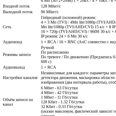
6 Мп (3072×2048) 1 × 20к/с / 4 × 10к/с / 8 ×
Входной поток
128 Мбит/с
Выходной поток
96 Мбит/с
Гибридный (основной) режим:
4 × 3 Мп (TVI) / 4Мп lite/1080р (TVI/AHD/
Сеть
Мп lite/1080р (TVI/AHD/CVI) 15 к/с + 8 IP
16 × 720р (TVI/AHD/CVI) / 960H 30 к/с + 8
IP режим: 24 × 6 Мп 30 к/с
Аудиовход
1 × RCA / 16 × BNC (AoC совместно с ви
Ручной
По расписанию
Режимы записи
По тревоге / По движению (Предзапись 0-
600 с)
Аудиовыход
1 × RCA
Независимые для каждого: параметры зап
Настройки каналов
детектора движения, маскировка области (
изображения (два интервала работы), от
6 Мбит - 63 Гб/сутки
4 Мбит - 42 Гб/сутки
1 Мбит - 11 Гб/сутки
Объём записи на
128 Кбит - 1.32 Гб/сутки
канал
32 Кбит - 0.33 Гб/сутки
(указан максимум, фактический зависит о
записи)