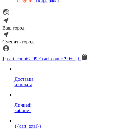
Telegram
| Поддержка
Ваш город:
Сменить город
{{cart_count<=99 ? cart_count: '99+' }}
Доставка
и оплата
Личный
кабинет
{{cart_total}}