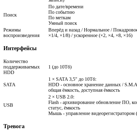
По дате/времени
По событию
Поиск
По меткам
Умный поиск
Режимы
Вперёд и назад / Нормальное / Покадровое
воспроизведения
×1/4, ×1/8) / ускоренное (×2, ×4, ×8, ×16)
Интерфейсы
Количество
поддерживаемых
1 (до 10Тб)
HDD
1 × SATA 3,5" до 10Тб:
SATA
HDD - основное хранение данных / S.M.A.R
общая ёмкость, доступная ёмкость
2 × USB 2.0:
Flash - архивирование обновление ПО, ко
USB
статус, ёмкость
Мышь - управление видеорегистратором (
Тревога