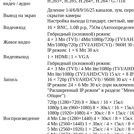
H.265+, H.265, H.264+, H.264 / G.711u
видео / аудио
Деление 1/4/6/8/9/16/25 каналов, зум, пе
Вывод на экран
скрытие камеры
Настройка выхода (стандарт, светлый, мя
Видеовход
16 × BNC, 1.0В p-p, 75Ом (Автоопределе
Гибридный (основной) режим:
4 × 3 Мп (TVI) / 4Мп/1080р/720p (TVI/AHD
Живое видео
Мп/1080р/720p (TVI/AHD/CVI) / 960H 30 к/
IP режим: 1 × 6 Мп 30 к/с
Видеовыход
1 × HDMI | 1 × VGA
Гибридный (основной) режим:
4 × 3 Мп (TVI) / 4 Мп lite/1080р (TVI/AHD
Мп lite/1080р (TVI/AHD/CVI) 15 к/с + 8 IP
Запись
16 × 720р (TVI/AHD/CVI) / 960H 30 к/с + 8
IP режим: 24 × 6 Мп 30 к/с (при включен
"Расширенный IP режим" в разделе "Меню
Общие")
720p (1280×720) 8 × 30к/с / 16 × 15к/с
1080p Lite (960×1080) 8 × 30к/с / 16 × 15к/
1080р (1920×1080) 4 × 30к/с / 8 × 15к/с / 16
Воспроизведение
4 Мп Lite (1280×1440) 4 × 30к/с / 8 × 15к/с 
4 Мп (2560×1440) 1 × 30к/с / 4 × 15к/с / 8 ×
5 Мп (2560×1920) 1 × 25к/с / 4 × 12к/с / 8 ×