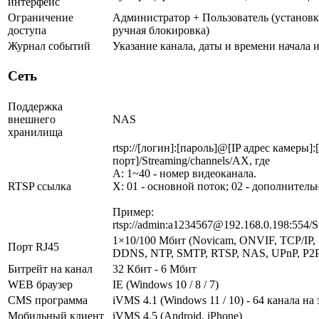
интерфейс
Ограничение
Администратор + Пользователь (установк
доступа
ручная блокировка)
Журнал событий
Указание канала, даты и времени начала 
Сеть
Поддержка
внешнего
NAS
хранилища
rtsp://[логин]:[пароль]@[IP адрес камеры]
порт]/Streaming/channels/AX, где
A: 1~40 - номер видеоканала.
RTSP ссылка
X: 01 - основной поток; 02 - дополнитель
Пример:
rtsp://admin:a1234567@192.168.0.198:554/S
1×10/100 Мбит (Novicam, ONVIF, TCP/IP
Порт RJ45
DDNS, NTP, SMTP, RTSP, NAS, UPnP, P2
Битрейт на канал
32 Кбит - 6 Мбит
WEB браузер
IE (Windows 10 / 8 / 7)
CMS программа
iVMS 4.1 (Windows 11 / 10) - 64 канала на
Мобильный клиент
iVMS 4.5 (Android, iPhone)