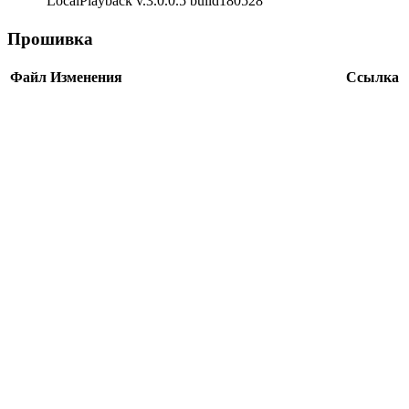
LocalPlayback v.3.0.0.5 build180528
Прошивка
Файл
Изменения
Ссылка