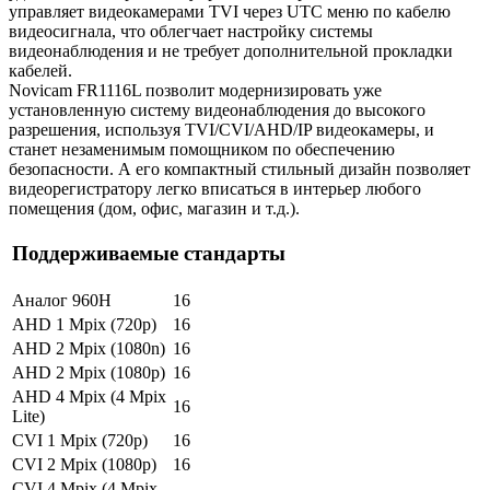
управляет видеокамерами TVI через UTC меню по кабелю
видеосигнала, что облегчает настройку системы
видеонаблюдения и не требует дополнительной прокладки
кабелей.
Novicam FR1116L позволит модернизировать уже
установленную систему видеонаблюдения до высокого
разрешения, используя TVI/CVI/AHD/IP видеокамеры, и
станет незаменимым помощником по обеспечению
безопасности. А его компактный стильный дизайн позволяет
видеорегистратору легко вписаться в интерьер любого
помещения (дом, офис, магазин и т.д.).
Поддерживаемые стандарты
Аналог 960H
16
AHD 1 Mpix (720p)
16
AHD 2 Mpix (1080n)
16
AHD 2 Mpix (1080p)
16
AHD 4 Mpix (4 Mpix
16
Lite)
CVI 1 Mpix (720p)
16
CVI 2 Mpix (1080p)
16
CVI 4 Mpix (4 Mpix