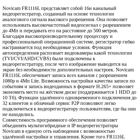
Novicam FR1116L представляет собой 16и канальный
видеорегистратор, созданный на основе технологии
аналогового сигнала высокого разрешения. Она позволяет
использовать высокочастотный видеосигнал с разрешением
до 4Мп и передавать его на расстояние до 500 метров.
Благодаря высокопроизводительному процессору и
профессиональной операционной системе, регистратор гибко
настраивается под необходимые условия. Функция
автоопределения распознает видеокамеры какой технологии
(TVI/CVI/AHD/CVBS) были подключены к
видеорегистратору, после чего изображение выводится на
экран без необходимости дополнительных настроек. Novicam
FR1116L обеспечивает запись всех каналов с разрешением
1080р и 4Мп Lite. Возможность настройки качества записи по
событиям и запись видеоданных в формате H.265+ позволяет
экономить место на жёстком диске (поддерживается 1 HDD до
10 Tб). Функции удалённого одновременного подключения до
32 клиентов и облачный сервис P2P позволяют легко
подключиться к видеорегистратору пользователям, где бы они
не находились.
Совместимость программного обеспечения позволяет
объединять мультигибридные и IP видеорегистраторы
Novicam в единую сеть наблюдения с возможностью
удалённой настройки и управления. Кроме того FR1116L