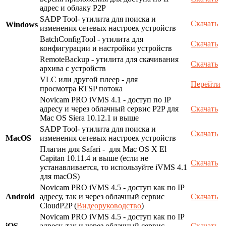
адрес и облаку P2P
SADP Tool- утилита для поиска и
Скачать
Windows
изменения сетевых настроек устройств
BatchConfigTool - утилита для
Скачать
конфигурации и настройки устройств
RemoteBackup - утилита для скачивания
Скачать
архива с устройств
VLC или другой плеер - для
Перейти
просмотра RTSP потока
Novicam PRO iVMS 4.1 - доступ по IP
адресу и через облачный сервис P2P для
Скачать
Mac OS Siera 10.12.1 и выше
SADP Tool- утилита для поиска и
Скачать
MacOS
изменения сетевых настроек устройств
Плагин для Safari - для Mac OS X El
Capitan 10.11.4 и выше (если не
Скачать
устанавливается, то используйте iVMS 4.1
для macOS)
Novicam PRO iVMS 4.5 - доступ как по IP
Android
адресу, так и через облачный сервис
Скачать
CloudP2P (
Видеоруководство
)
Novicam PRO iVMS 4.5 - доступ как по IP
iOS
адресу, так и через облачный сервис
Скачать