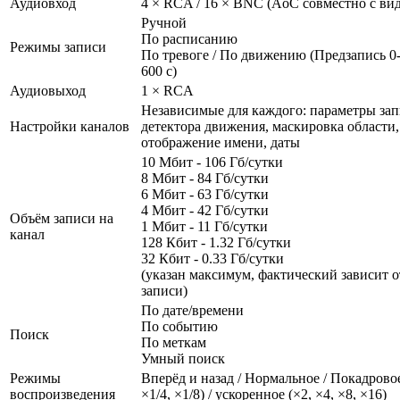
Аудиовход
4 × RCA / 16 × BNC (AoC совместно с ви
Ручной
По расписанию
Режимы записи
По тревоге / По движению (Предзапись 0-
600 с)
Аудиовыход
1 × RCA
Независимые для каждого: параметры зап
Настройки каналов
детектора движения, маскировка области,
отображение имени, даты
10 Мбит - 106 Гб/сутки
8 Мбит - 84 Гб/сутки
6 Мбит - 63 Гб/сутки
4 Мбит - 42 Гб/сутки
Объём записи на
1 Мбит - 11 Гб/сутки
канал
128 Кбит - 1.32 Гб/сутки
32 Кбит - 0.33 Гб/сутки
(указан максимум, фактический зависит о
записи)
По дате/времени
По событию
Поиск
По меткам
Умный поиск
Режимы
Вперёд и назад / Нормальное / Покадровое
воспроизведения
×1/4, ×1/8) / ускоренное (×2, ×4, ×8, ×16)