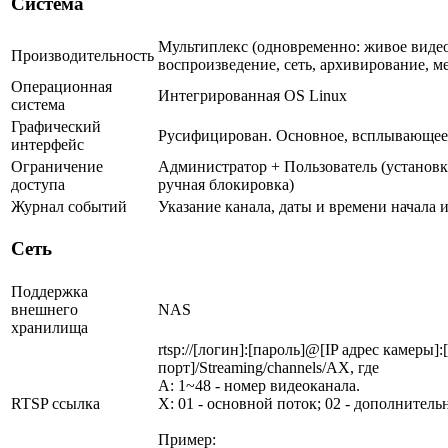
Система
Мультиплекс (одновременно: живое видео
Производительность
воспроизведение, сеть, архивирование, м
Операционная
Интегрированная OS Linux
система
Графический
Русифицирован. Основное, всплывающее
интерфейс
Ограничение
Администратор + Пользователь (установк
доступа
ручная блокировка)
Журнал событий
Указание канала, даты и времени начала 
Сеть
Поддержка
внешнего
NAS
хранилища
rtsp://[логин]:[пароль]@[IP адрес камеры]
порт]/Streaming/channels/AX, где
A: 1~48 - номер видеоканала.
RTSP ссылка
X: 01 - основной поток; 02 - дополнитель
Пример: