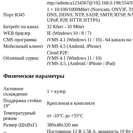
rtsp://admin:a1234567@192.168.0.198:554/S
1 × 10/100/1000Мбит (Novicam, ONVIF, T
Порт RJ45
DNS, DDNS, NTP, SADP, SMTP, RTSP, NAS
UPnP, P2P, HTTP, HTTPS)
Битрейт на канал
32 Кбит - 10 Мбит
WEB браузер
IE (Windows 10 / 8 / 7)
CMS программа
iVMS 4.1 (Windows 11 / 10) - 64 канала на
Мобильный клиент
iVMS 4.5 (Android, iPhone)
Cloud Р2Р:
Облачный сервис
iVMS 4.1 (Windows 11 / 10)
iVMS 4.5, (Android / iPhone / iPad)
Физические параметры
Активное
1 × кулер
охлаждение
Поддержка стойки
Крепления в комплекте
19"
Температурный
от -10°C до +55°C
режим
Размер (ШxВxГ)
380x48x320 мм
Постоянное 12 В 1.58 А, мощность 19 Вт