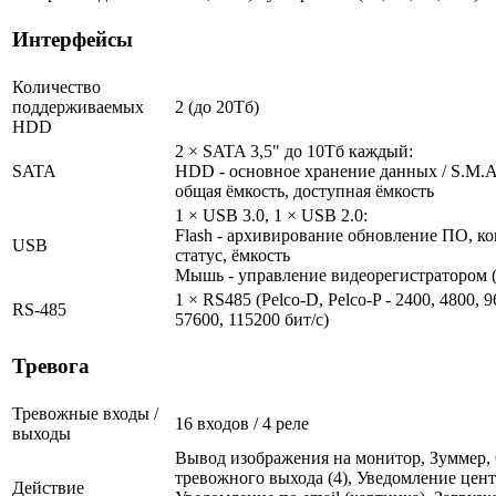
Интерфейсы
Количество
поддерживаемых
2 (до 20Тб)
HDD
2 × SATA 3,5" до 10Тб каждый:
SATA
HDD - основное хранение данных / S.M.A.R
общая ёмкость, доступная ёмкость
1 × USB 3.0, 1 × USB 2.0:
Flash - архивирование обновление ПО, ко
USB
статус, ёмкость
Мышь - управление видеорегистратором (
1 × RS485 (Pelco-D, Pelco-P - 2400, 4800, 9
RS-485
57600, 115200 бит/с)
Тревога
Тревожные входы /
16 входов / 4 реле
выходы
Вывод изображения на монитор, Зуммер,
тревожного выхода (4), Уведомление цен
Действие