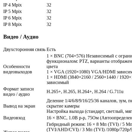
IP 4 Mpix
32
IP 5 Mpix
32
IP 6 Mpix
32
IP 8 Mpix
32
Видео / Аудио
Двухсторонняя связь
Есть
1 × BNC (704×576) Независимый с огра
функционалом: PTZ, варианты отображен
Особенности
цвета
видеовыходов
1 × VGA (1920×1080) VGA/HDMI зависи
1 × HDMI (3840×2160 / 2560×1440 / 192
зависимый
Формат записи
H.265+, H.265, H.264+, H.264 / G.711u
видео / аудио
Деление 1/4/6/8/9/16/25/36 каналов, зум, 
Вывод на экран
скрытие камеры
Настройка выхода (стандарт, светлый, мя
Видеовход
16 × BNC, 1.0В p-p, 75Ом (Автоопределе
Гибридный режим: 16 × 8 Мп (TVI) / 5 М
(TVI/AHD/CVI) / 3 Мп (TVI) /1080р/720р/9