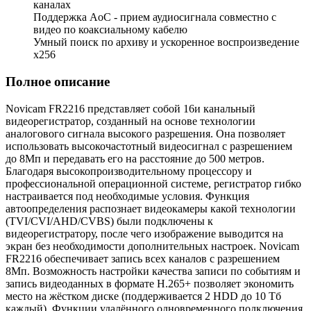
каналах
Поддержка AoC - прием аудиосигнала совместно с
видео по коаксиальному кабелю
Умный поиск по архиву и ускоренное воспроизведение
х256
Полное описание
Novicam FR2216 представляет собой 16и канальный
видеорегистратор, созданный на основе технологии
аналогового сигнала высокого разрешения. Она позволяет
использовать высокочастотный видеосигнал с разрешением
до 8Мп и передавать его на расстояние до 500 метров.
Благодаря высокопроизводительному процессору и
профессиональной операционной системе, регистратор гибко
настраивается под необходимые условия. Функция
автоопределения распознает видеокамеры какой технологии
(TVI/CVI/AHD/CVBS) были подключены к
видеорегистратору, после чего изображение выводится на
экран без необходимости дополнительных настроек. Novicam
FR2216 обеспечивает запись всех каналов с разрешением
8Мп. Возможность настройки качества записи по событиям и
запись видеоданных в формате H.265+ позволяет экономить
место на жёстком диске (поддерживается 2 HDD до 10 Tб
каждый). Функции удалённого одновременного подключения