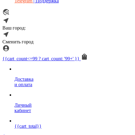
Telegram
| Поддержка
Ваш город:
Сменить город
{{cart_count<=99 ? cart_count: '99+' }}
Доставка
и оплата
Личный
кабинет
{{cart_total}}