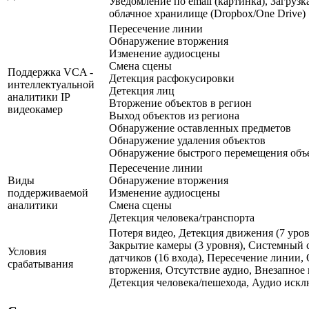
Уведомление по email (картинка), Загрузк
облачное хранилище (Dropbox/One Drive)
Пересечение линии
Обнаружение вторжения
Изменение аудиосцены
Смена сцены
Поддержка VCA -
Детекция расфокусировки
интеллектуальной
Детекция лиц
аналитики IP
Вторжение объектов в регион
видеокамер
Выход объектов из региона
Обнаружение оставленных предметов
Обнаружение удаления объектов
Обнаружение быстрого перемещения объ
Пересечение линии
Виды
Обнаружение вторжения
поддерживаемой
Изменение аудиосцены
аналитики
Смена сцены
Детекция человека/транспорта
Потеря видео, Детекция движения (7 уровн
Закрытие камеры (3 уровня), Системный 
Условия
датчиков (16 входа), Пересечение линии
срабатывания
вторжения, Отсутствие аудио, Внезапное
Детекция человека/пешехода, Аудио иск