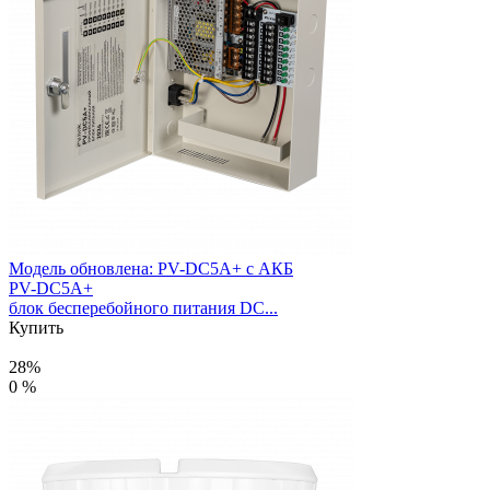
Модель обновлена:
PV-DC5A+ с АКБ
PV-DC5A+
блок бесперебойного питания DC...
Купить
28%
0 %