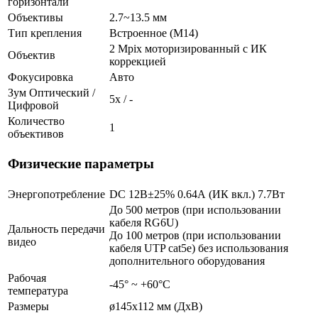
горизонтали
Объективы
2.7~13.5 мм
Тип крепления
Встроенное (М14)
2 Mpix моторизированный c ИК
Объектив
коррекцией
Фокусировка
Авто
Зум Оптический /
5х / -
Цифровой
Количество
1
объективов
Физические параметры
Энергопотребление
DC 12В±25% 0.64А (ИК вкл.) 7.7Вт
До 500 метров (при использовании
кабеля RG6U)
Дальность передачи
До 100 метров (при использовании
видео
кабеля UTP cat5e) без использования
дополнительного оборудования
Рабочая
-45° ~ +60°С
температура
Размеры
ø145х112 мм (ДхВ)