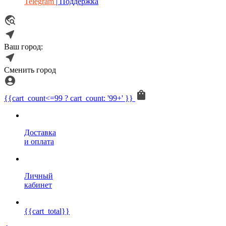
Telegram
| Поддержка
Ваш город:
Сменить город
{{cart_count<=99 ? cart_count: '99+' }}
Доставка
и оплата
Личный
кабинет
{{cart_total}}