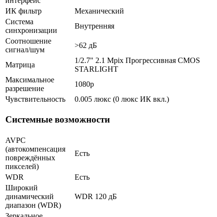
интерфейс
ИК фильтр
Механический
Система
Внутренняя
синхронизации
Соотношение
>62 дБ
сигнал/шум
1/2.7" 2.1 Mpix Прогрессивная CMOS
Матрица
STARLIGHT
Максимальное
1080p
разрешение
Чувствительность
0.005 люкс (0 люкс ИК вкл.)
Системные возможности
AVPC
(автокомпенсация
Есть
повреждённых
пикселей)
WDR
Есть
Широкий
динамический
WDR 120 дБ
диапазон (WDR)
Зеркальное