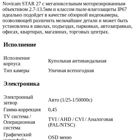
Novicam STAR 27 с мегапиксельным моторизированным
объективом 2.7-13.5мм и классом пыле-влагозащиты IP67
идеально подойдет в качестве обзорной видеокамеры,
позволяющей различить мельчайшие детали и может быть
установлена в школах, подъездах, парковках, автозаправках,
офисах, квартирах, магазинах, торговых центрах.
Исполнение
Исполнение
Купольная антивандальная
корпуса
Тип камеры
Уличная всепогодная
Электроника
Электронный
Авто (1/25-1/50000c)
затвор
Гамма-коррекция
0,45
TV система /
TVI / AHD / CVI / Аналоговая
Операционная
(PAL/NTSC)
система
Графический
OSD меню