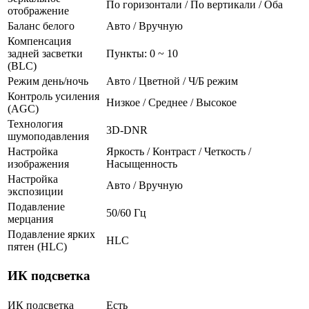
По горизонтали / По вертикали / Оба
отображение
Баланс белого
Авто / Вручную
Компенсация
задней засветки
Пункты: 0 ~ 10
(BLC)
Режим день/ночь
Авто / Цветной / Ч/Б режим
Контроль усиления
Низкое / Среднее / Высокое
(AGC)
Технология
3D-DNR
шумоподавления
Настройка
Яркость / Контраст / Четкость /
изображения
Насыщенность
Настройка
Авто / Вручную
экспозиции
Подавление
50/60 Гц
мерцания
Подавление ярких
HLC
пятен (HLC)
ИК подсветка
ИК подсветка
Есть