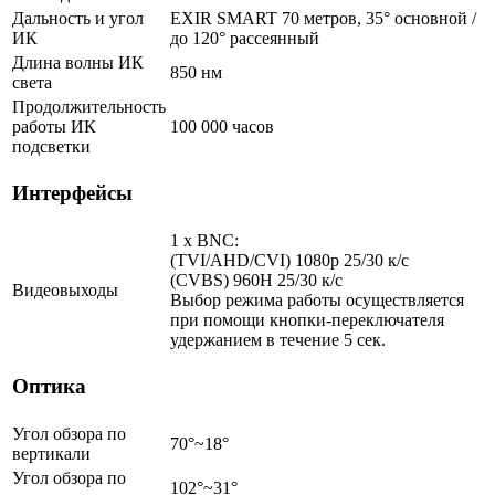
Дальность и угол
EXIR SMART 70 метров, 35° основной /
ИК
до 120° рассеянный
Длина волны ИК
850 нм
света
Продолжительность
работы ИК
100 000 часов
подсветки
Интерфейсы
1 x BNC:
(TVI/AHD/CVI) 1080p 25/30 к/с
(CVBS) 960H 25/30 к/с
Видеовыходы
Выбор режима работы осуществляется
при помощи кнопки-переключателя
удержанием в течение 5 сек.
Оптика
Угол обзора по
70°~18°
вертикали
Угол обзора по
102°~31°