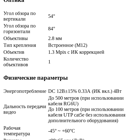
Угол обзора по
54°
вертикали
Угол обзора по
84°
горизонтали
Объективы
2.8 мм
Тип крепления
Встроенное (М12)
Объектив
1.3 Mpix c ИК коррекцией
Количество
1
объективов
Физические параметры
Энергопотребление
DC 12В±15% 0.33А (ИК вкл.) 4Вт
До 500 метров (при использовании
кабеля RG6U)
Дальность передачи
До 100 метров (при использовании
видео
кабеля UTP cat5e без использования
дополнительного оборудования)
Рабочая
-45° ~ +60°С
температура