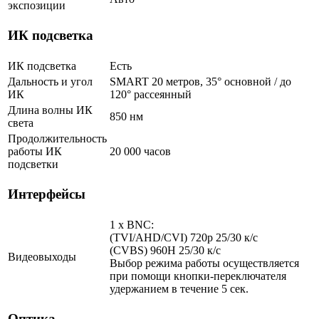
экспозиции
ИК подсветка
ИК подсветка
Есть
Дальность и угол
SMART 20 метров, 35° основной / до
ИК
120° рассеянный
Длина волны ИК
850 нм
света
Продолжительность
работы ИК
20 000 часов
подсветки
Интерфейсы
1 x BNC:
(TVI/AHD/CVI) 720p 25/30 к/с
(CVBS) 960H 25/30 к/с
Видеовыходы
Выбор режима работы осуществляется
при помощи кнопки-переключателя
удержанием в течение 5 сек.
Оптика