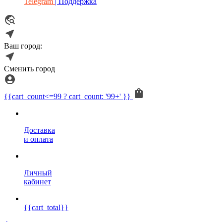
Telegram
| Поддержка
Ваш город:
Сменить город
{{cart_count<=99 ? cart_count: '99+' }}
Доставка
и оплата
Личный
кабинет
{{cart_total}}