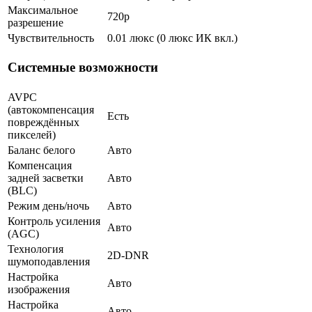
Максимальное
720p
разрешение
Чувствительность
0.01 люкс (0 люкс ИК вкл.)
Системные возможности
AVPC
(автокомпенсация
Есть
повреждённых
пикселей)
Баланс белого
Авто
Компенсация
задней засветки
Авто
(BLC)
Режим день/ночь
Авто
Контроль усиления
Авто
(AGC)
Технология
2D-DNR
шумоподавления
Настройка
Авто
изображения
Настройка
Авто