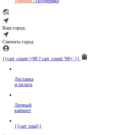
Telegram
| Поддержка
Ваш город:
Сменить город
{{cart_count<=99 ? cart_count: '99+' }}
Доставка
и оплата
Личный
кабинет
{{cart_total}}