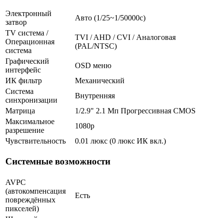
Электронный
Авто (1/25~1/50000c)
затвор
TV система /
TVI / AHD / CVI / Аналоговая
Операционная
(PAL/NTSC)
система
Графический
OSD меню
интерфейс
ИК фильтр
Механический
Система
Внутренняя
синхронизации
Матрица
1/2.9" 2.1 Мп Прогрессивная CMOS
Максимальное
1080p
разрешение
Чувствительность
0.01 люкс (0 люкс ИК вкл.)
Системные возможности
AVPC
(автокомпенсация
Есть
повреждённых
пикселей)