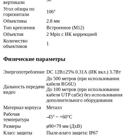
вертикали
Угол обзора по
106°
горизонтали
Объективы
2.8 мм
Тип крепления
Встроенное (М12)
Объектив
2 Mpix c ИК коррекцией
Количество
1
объективов
Физические параметры
Энергопотребление
DC 12В±25% 0.31А (ИК вкл.) 3.7Вт
До 500 метров (при использовании
кабеля RG6U)
Дальность передачи
До 100 метров (при использовании
видео
кабеля UTP cat5e) без использования
дополнительного оборудования
Материал корпуса
Металл
Рабочая
-45° ~ +60°С
температура
Размеры
ø90×79 мм (ДхВ)
Класс защиты
Пыле-влаго защита: IP67