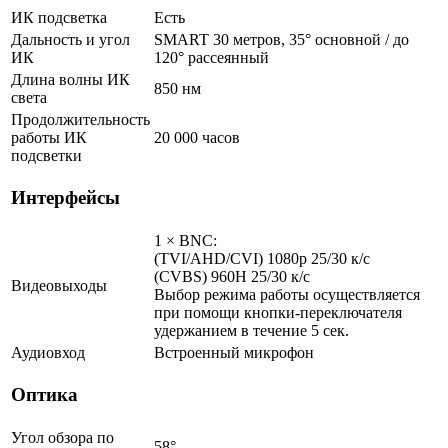
ИК подсветка
Есть
Дальность и угол
SMART 30 метров, 35° основной / до
ИК
120° рассеянный
Длина волны ИК
850 нм
света
Продолжительность
работы ИК
20 000 часов
подсветки
Интерфейсы
1 × BNC:
(TVI/AHD/CVI) 1080p 25/30 к/с
(CVBS) 960H 25/30 к/с
Видеовыходы
Выбор режима работы осуществляется
при помощи кнопки-переключателя
удержанием в течение 5 сек.
Аудиовход
Встроенный микрофон
Оптика
Угол обзора по
58°