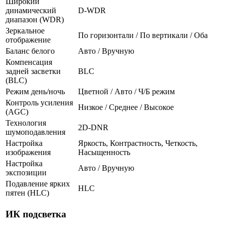
Широкий
динамический
D-WDR
диапазон (WDR)
Зеркальное
По горизонтали / По вертикали / Оба
отображение
Баланс белого
Авто / Вручную
Компенсация
задней засветки
BLC
(BLC)
Режим день/ночь
Цветной / Авто / Ч/Б режим
Контроль усиления
Низкое / Среднее / Высокое
(AGC)
Технология
2D-DNR
шумоподавления
Настройка
Яркость, Контрастность, Четкость,
изображения
Насыщенность
Настройка
Авто / Вручную
экспозиции
Подавление ярких
HLC
пятен (HLC)
ИК подсветка