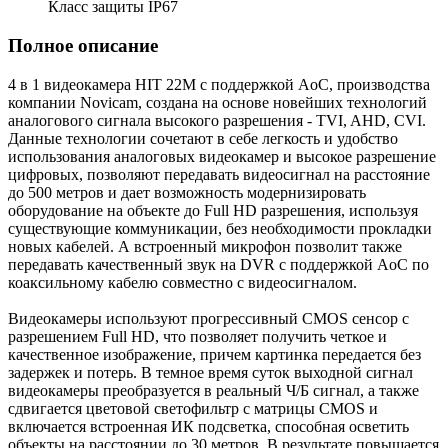
Класс защиты IP67
Полное описание
4 в 1 видеокамера HIT 22M с поддержкой AoC, производства
компании Novicam, создана на основе новейших технологий
аналогового сигнала высокого разрешения - TVI, AHD, CVI.
Данные технологии сочетают в себе легкость и удобство
использования аналоговых видеокамер и высокое разрешение
цифровых, позволяют передавать видеосигнал на расстояние
до 500 метров и дает возможность модернизировать
оборудование на объекте до Full HD разрешения, используя
существующие коммуникации, без необходимости прокладки
новых кабелей. А встроенный микрофон позволит также
передавать качественный звук на DVR с поддержкой AoC по
коаксильному кабелю совместно с видеосигналом.
Видеокамеры используют прогрессивный CMOS сенсор c
разрешением Full HD, что позволяет получить четкое и
качественное изображение, причем картинка передается без
задержек и потерь. В темное время суток выходной сигнал
видеокамеры преобразуется в реальный Ч/Б сигнал, а также
сдвигается цветовой светофильтр с матрицы CMOS и
включается встроенная ИК подсветка, способная осветить
объекты на расстоянии до 30 метров. В результате повышается