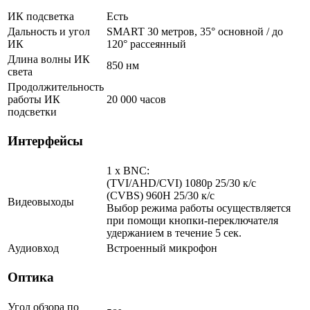
ИК подсветка
Есть
Дальность и угол
SMART 30 метров, 35° основной / до
ИК
120° рассеянный
Длина волны ИК
850 нм
света
Продолжительность
работы ИК
20 000 часов
подсветки
Интерфейсы
1 x BNC:
(TVI/AHD/CVI) 1080p 25/30 к/с
(CVBS) 960H 25/30 к/с
Видеовыходы
Выбор режима работы осуществляется
при помощи кнопки-переключателя
удержанием в течение 5 сек.
Аудиовход
Встроенный микрофон
Оптика
Угол обзора по