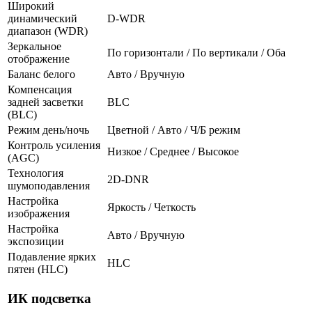
Широкий
динамический
D-WDR
диапазон (WDR)
Зеркальное
По горизонтали / По вертикали / Оба
отображение
Баланс белого
Авто / Вручную
Компенсация
задней засветки
BLC
(BLC)
Режим день/ночь
Цветной / Авто / Ч/Б режим
Контроль усиления
Низкое / Среднее / Высокое
(AGC)
Технология
2D-DNR
шумоподавления
Настройка
Яркость / Четкость
изображения
Настройка
Авто / Вручную
экспозиции
Подавление ярких
HLC
пятен (HLC)
ИК подсветка