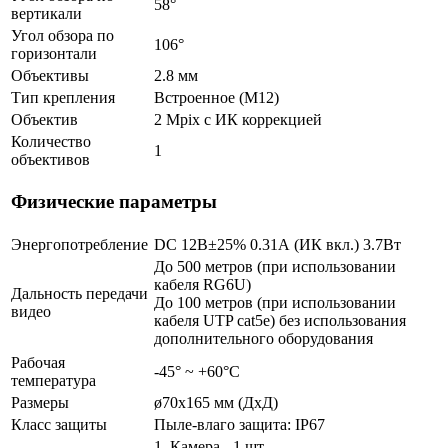
58°
вертикали
Угол обзора по
106°
горизонтали
Объективы
2.8 мм
Тип крепления
Встроенное (М12)
Объектив
2 Mpix c ИК коррекцией
Количество
1
объективов
Физические параметры
Энергопотребление
DC 12В±25% 0.31А (ИК вкл.) 3.7Вт
До 500 метров (при использовании
кабеля RG6U)
Дальность передачи
До 100 метров (при использовании
видео
кабеля UTP cat5e) без использования
дополнительного оборудования
Рабочая
-45° ~ +60°С
температура
Размеры
ø70х165 мм (ДхД)
Класс защиты
Пыле-влаго защита: IP67
1. Камера - 1 шт.