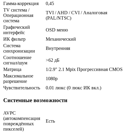
Гамма-коррекция
0,45
TV система /
TVI / AHD / CVI / Аналоговая
Операционная
(PAL/NTSC)
система
Графический
OSD меню
интерфейс
ИК фильтр
Механический
Система
Внутренняя
синхронизации
Соотношение
>62 дБ
сигнал/шум
Матрица
1/2.9" 2.1 Mpix Прогрессивная CMOS
Максимальное
1080p
разрешение
Чувствительность
0.01 люкс (0 люкс ИК вкл.)
Системные возможности
AVPC
(автокомпенсация
Есть
повреждённых
пикселей)