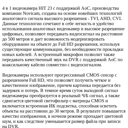
4 в 1 видеокамера HIT 23 с поддержкой AoC, производства
компании Novicam, создана на основе новейших технологий
аналогового сигнала высокого разрешения - TVI, AHD, CVI.
Данные технологии сочетают в себе легкость и удобство
использования аналоговых видеокамер и высокое разрешение
цифровых, позволяют передавать видеосигнал на расстояние
до 500 метров и дает возможность модернизировать
оборудование на объекте до Full HD разрешения, используя
существующие коммуникации, без необходимости прокладки
новых кабелей. А встроенный микрофон позволит также
передавать качественный звук на DVR с поддержкой AoC по
коаксильному кабелю совместно с видеосигналом.
Видеокамеры используют прогрессивный CMOS сенсор c
разрешением Full HD, что позволяет получить четкое и
качественное изображение, причем картинка передается без
задержек и потерь. В темное время суток выходной сигнал
видеокамеры преобразуется в реальный Ч/Б сигнал, а также
сдвигается цветовой светофильтр с матрицы CMOS и
включается встроенная ИК подсветка, способная осветить
объекты на расстоянии до 30 метров. В результате повышается
качество изображения, в ночном режиме пропадает цветовой
шум, и как следствие уменьшается размер файла при записи
на DVR.