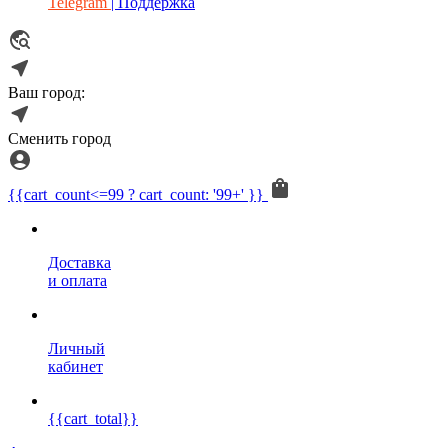
Telegram
| Поддержка
Ваш город:
Сменить город
{{cart_count<=99 ? cart_count: '99+' }}
Доставка
и оплата
Личный
кабинет
{{cart_total}}