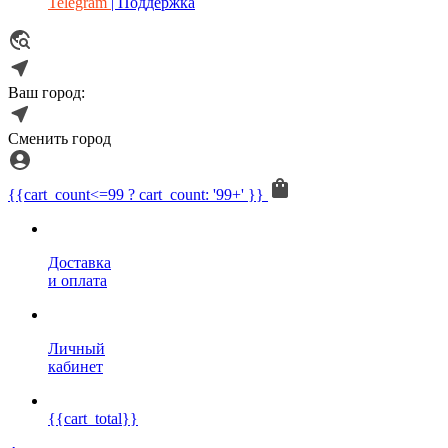
Telegram
| Поддержка
Ваш город:
Сменить город
{{cart_count<=99 ? cart_count: '99+' }}
Доставка
и оплата
Личный
кабинет
{{cart_total}}