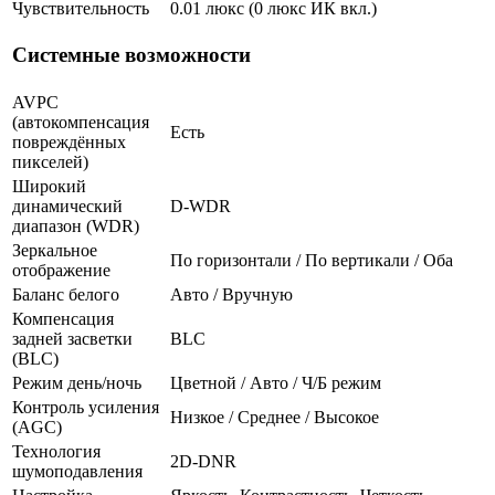
Чувствительность
0.01 люкс (0 люкс ИК вкл.)
Системные возможности
AVPC
(автокомпенсация
Есть
повреждённых
пикселей)
Широкий
динамический
D-WDR
диапазон (WDR)
Зеркальное
По горизонтали / По вертикали / Оба
отображение
Баланс белого
Авто / Вручную
Компенсация
задней засветки
BLC
(BLC)
Режим день/ночь
Цветной / Авто / Ч/Б режим
Контроль усиления
Низкое / Среднее / Высокое
(AGC)
Технология
2D-DNR
шумоподавления