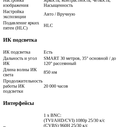
Настройка
Яркость, Контрастность, Четкость,
изображения
Насыщенность
Настройка
Авто / Вручную
экспозиции
Подавление ярких
HLC
пятен (HLC)
ИК подсветка
ИК подсветка
Есть
Дальность и угол
SMART 30 метров, 35° основной / до
ИК
120° рассеянный
Длина волны ИК
850 нм
света
Продолжительность
работы ИК
20 000 часов
подсветки
Интерфейсы
1 x BNC:
(TVI/AHD/CVI) 1080p 25/30 к/с
(CVBS) 960H 25/30 к/с