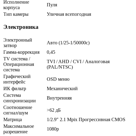
Исполнение
Пуля
корпуса
Тип камеры
Уличная всепогодная
Электроника
Электронный
Авто (1/25-1/50000c)
затвор
Гамма-коррекция
0,45
TV система /
TVI / AHD / CVI / Аналоговая
Операционная
(PAL/NTSC)
система
Графический
OSD меню
интерфейс
ИК фильтр
Механический
Система
Внутренняя
синхронизации
Соотношение
>62 дБ
сигнал/шум
Матрица
1/2.9" 2.1 Mpix Прогрессивная CMOS
Максимальное
1080p
разрешение