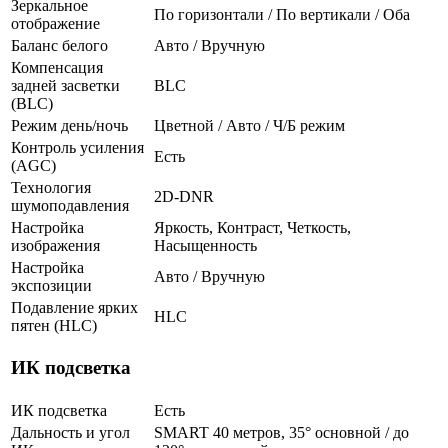
Зеркальное
По горизонтали / По вертикали / Оба
отображение
Баланс белого
Авто / Вручную
Компенсация
задней засветки
BLC
(BLC)
Режим день/ночь
Цветной / Авто / Ч/Б режим
Контроль усиления
Есть
(AGC)
Технология
2D-DNR
шумоподавления
Настройка
Яркость, Контраст, Четкость,
изображения
Насыщенность
Настройка
Авто / Вручную
экспозиции
Подавление ярких
HLC
пятен (HLC)
ИК подсветка
ИК подсветка
Есть
Дальность и угол
SMART 40 метров, 35° основной / до