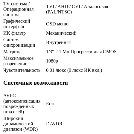
TV система /
TVI / AHD / CVI / Аналоговая
Операционная
(PAL/NTSC)
система
Графический
OSD меню
интерфейс
ИК фильтр
Механический
Система
Внутренняя
синхронизации
Матрица
1/3" 2.1 Мп Прогрессивная CMOS
Максимальное
1080p
разрешение
Чувствительность
0.01 люкс (0 люкс ИК вкл.)
Системные возможности
AVPC
(автокомпенсация
Есть
повреждённых
пикселей)
Широкий
динамический
D-WDR
диапазон (WDR)