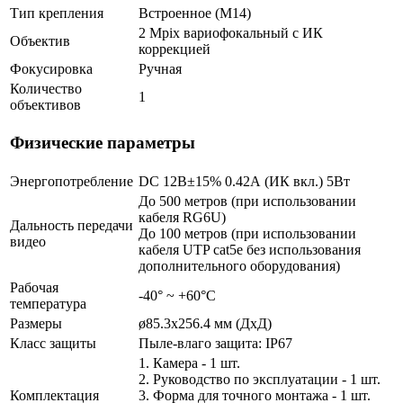
Тип крепления
Встроенное (М14)
2 Mpix вариофокальный c ИК
Объектив
коррекцией
Фокусировка
Ручная
Количество
1
объективов
Физические параметры
Энергопотребление
DC 12В±15% 0.42А (ИК вкл.) 5Вт
До 500 метров (при использовании
кабеля RG6U)
Дальность передачи
До 100 метров (при использовании
видео
кабеля UTP cat5e без использования
дополнительного оборудования)
Рабочая
-40° ~ +60°С
температура
Размеры
ø85.3x256.4 мм (ДхД)
Класс защиты
Пыле-влаго защита: IP67
1. Камера - 1 шт.
2. Руководство по эксплуатации - 1 шт.
Комплектация
3. Форма для точного монтажа - 1 шт.