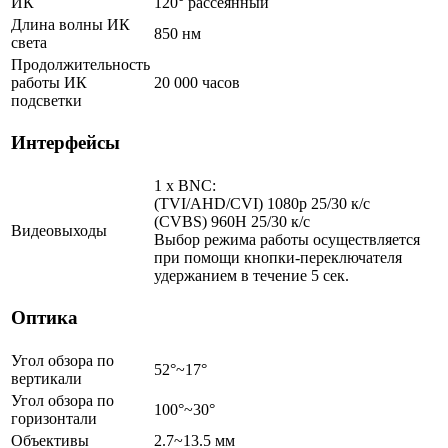
ИК
120° рассеянный
Длина волны ИК
850 нм
света
Продолжительность
работы ИК
20 000 часов
подсветки
Интерфейсы
1 x BNC:
(TVI/AHD/CVI) 1080p 25/30 к/с
(CVBS) 960H 25/30 к/с
Видеовыходы
Выбор режима работы осуществляется
при помощи кнопки-переключателя
удержанием в течение 5 сек.
Оптика
Угол обзора по
52°~17°
вертикали
Угол обзора по
100°~30°
горизонтали
Объективы
2.7~13.5 мм