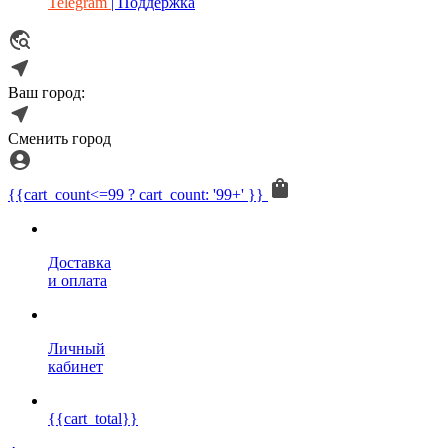
Telegram
| Поддержка
Ваш город:
Сменить город
{{cart_count<=99 ? cart_count: '99+' }}
Доставка
и оплата
Личный
кабинет
{{cart_total}}