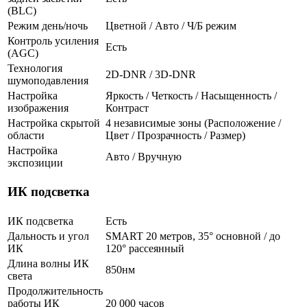
(BLC)
Режим день/ночь
Цветной / Авто / Ч/Б режим
Контроль усиления
Есть
(AGC)
Технология
2D-DNR / 3D-DNR
шумоподавления
Настройка
Яркость / Четкость / Насыщенность /
изображения
Контраст
Настройка скрытой
4 независимые зоны (Расположение /
области
Цвет / Прозрачность / Размер)
Настройка
Авто / Вручную
экспозиции
ИК подсветка
ИК подсветка
Есть
Дальность и угол
SMART 20 метров, 35° основной / до
ИК
120° рассеянный
Длина волны ИК
850нм
света
Продолжительность
работы ИК
20 000 часов