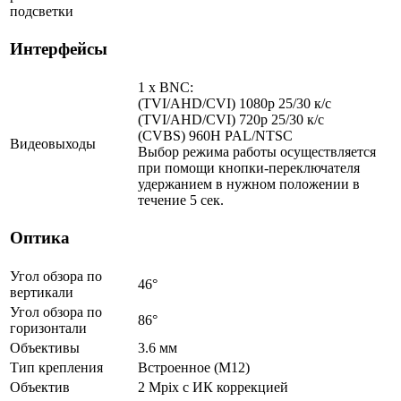
подсветки
Интерфейсы
1 x BNC:
(TVI/AHD/CVI) 1080p 25/30 к/с
(TVI/AHD/CVI) 720p 25/30 к/с
(CVBS) 960H PAL/NTSC
Видеовыходы
Выбор режима работы осуществляется
при помощи кнопки-переключателя
удержанием в нужном положении в
течение 5 сек.
Оптика
Угол обзора по
46°
вертикали
Угол обзора по
86°
горизонтали
Объективы
3.6 мм
Тип крепления
Встроенное (М12)
Объектив
2 Mpix c ИК коррекцией