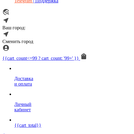
Telegram
| Поддержка
Ваш город:
Сменить город
{{cart_count<=99 ? cart_count: '99+' }}
Доставка
и оплата
Личный
кабинет
{{cart_total}}