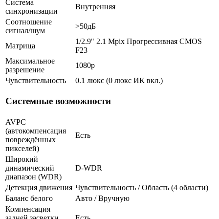
Система
Внутренняя
синхронизации
Соотношение
>50дБ
сигнал/шум
1/2.9" 2.1 Mpix Прогрессивная CMOS
Матрица
F23
Максимальное
1080p
разрешение
Чувствительность
0.1 люкс (0 люкс ИК вкл.)
Системные возможности
AVPC
(автокомпенсация
Есть
повреждённых
пикселей)
Широкий
динамический
D-WDR
диапазон (WDR)
Детекция движения
Чувствительность / Область (4 области)
Баланс белого
Авто / Вручную
Компенсация
задней засветки
Есть