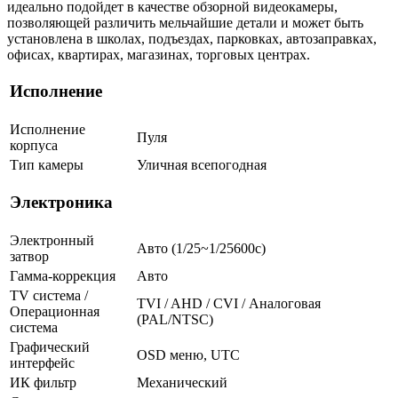
идеально подойдет в качестве обзорной видеокамеры,
позволяющей различить мельчайшие детали и может быть
установлена в школах, подъездах, парковках, автозаправках,
офисах, квартирах, магазинах, торговых центрах.
Исполнение
Исполнение
Пуля
корпуса
Тип камеры
Уличная всепогодная
Электроника
Электронный
Авто (1/25~1/25600с)
затвор
Гамма-коррекция
Авто
TV система /
TVI / AHD / CVI / Аналоговая
Операционная
(PAL/NTSC)
система
Графический
OSD меню, UTC
интерфейс
ИК фильтр
Механический