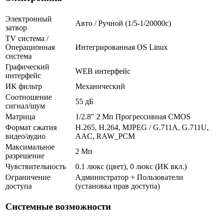
Электронный
Авто / Ручной (1/5-1/20000c)
затвор
TV система /
Операционная
Интегрированная OS Linux
система
Графический
WEB интерфейс
интерфейс
ИК фильтр
Механический
Соотношение
55 дБ
сигнал/шум
Матрица
1/2.8" 2 Мп Прогрессивная CMOS
Формат сжатия
H.265, H.264, MJPEG / G.711A, G.711U,
видео/аудио
AAC, RAW_PCM
Максимальное
2 Мп
разрешение
Чувствительность
0.1 люкс (цвет), 0 люкс (ИК вкл.)
Ограничение
Администратор + Пользователи
доступа
(установка прав доступа)
Системные возможности