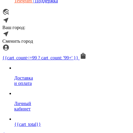
Telegram
| Поддержка
Ваш город:
Сменить город
{{cart_count<=99 ? cart_count: '99+' }}
Доставка
и оплата
Личный
кабинет
{{cart_total}}