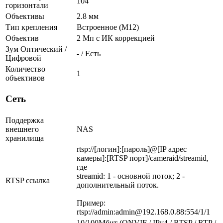
104°
горизонтали
Объективы
2.8 мм
Тип крепления
Встроенное (М12)
Объектив
2 Мп c ИК коррекцией
Зум Оптический /
- / Есть
Цифровой
Количество
1
объективов
Сеть
Поддержка
внешнего
NAS
хранилища
rtsp://[логин]:[пароль]@[IP адрес
камеры]:[RTSP порт]/cameraid/streamid,
где
streamid: 1 - основной поток; 2 -
RTSP ссылка
дополнительный поток.
Пример:
rtsp://admin:admin@192.168.0.88:554/1/1
10/100Мбит (ONVIF / IPv4 / RTSP / RTP /