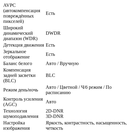
AVPC
(автокомпенсация
Есть
повреждённых
пикселей)
Широкий
динамический
DWDR
диапазон (WDR)
Детекция движения
Есть
Зеркальное
Есть
отображение
Баланс белого
Авто / Вручную
Компенсация
задней засветки
BLC
(BLC)
Авто / Цветной / Ч/б режим / По
Режим день/ночь
расписанию
Контроль усиления
Авто
(AGC)
Технология
2D-DNR
шумоподавления
3D-DNR
Настройка
Яркость, контрастность, насыщенность,
изображения
четкость