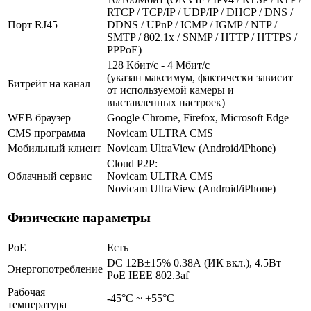
RTCP / TCP/IP / UDP/IP / DHCP / DNS /
Порт RJ45
DDNS / UPnP / ICMP / IGMP / NTP /
SMTP / 802.1x / SNMP / HTTP / HTTPS /
PPPoE)
128 Кбит/с - 4 Мбит/с
(указан максимум, фактически зависит
Битрейт на канал
от используемой камеры и
выставленных настроек)
WEB браузер
Google Chrome, Firefox, Microsoft Edge
CMS программа
Novicam ULTRA CMS
Мобильный клиент
Novicam UltraView (Android/iPhone)
Cloud P2P:
Облачный сервис
Novicam ULTRA CMS
Novicam UltraView (Android/iPhone)
Физические параметры
PoE
Есть
DC 12В±15% 0.38А (ИК вкл.), 4.5Вт
Энергопотребление
PoE IEEE 802.3af
Рабочая
-45°С ~ +55°С
температура