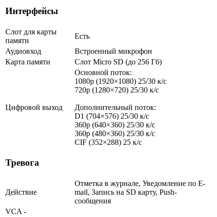
Интерфейсы
Слот для карты
Есть
памяти
Аудиовход
Встроенный микрофон
Карта памяти
Слот Micro SD (до 256 Гб)
Основной поток:
1080p (1920×1080) 25/30 к/с
720p (1280×720) 25/30 к/с
Цифровой выход
Дополнительный поток:
D1 (704×576) 25/30 к/с
360p (640×360) 25/30 к/с
360p (480×360) 25/30 к/с
CIF (352×288) 25 к/с
Тревога
Отметка в журнале, Уведомление по E-
Действие
mail, Запись на SD карту, Push-
сообщения
VCA -