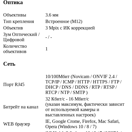
Оптика
Объективы
3.6 мм
Тип крепления
Встроенное (М12)
Объектив
3 Mpix c ИК коррекцией
Зум Оптический /
- / -
Цифровой
Количество
1
объективов
Сеть
10/100Мбит (Novicam / ONVIF 2.4 /
TCP/IP / ICMP / HTTP / HTTPS / FTP /
Порт RJ45
DHCP / DNS / DDNS / RTP / RTSP /
RTCP / NTP / SMTP )
32 Кбит/с - 16 Мбит/с
(указан максимум, фактически зависит
Битрейт на канал
от используемой камеры и
выставленных настроек)
IE, Google Crome, Firefox, Mac Safari,
WEB браузер
Opera (Windows 10 / 8 / 7)