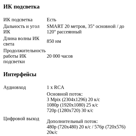
ИК подсветка
ИК подсветка
Есть
Дальность и угол
SMART 20 метров, 35° основной / до
ИК
120° рассеянный
Длина волны ИК
850 нм
света
Продолжительность
работы ИК
20 000 часов
подсветки
Интерфейсы
Аудиовход
1 х RCA
Основной поток:
3 Mpix (2304x1296) 20 к/с
1080p (1920x1080) 25 к/с
720p (1280x720) 30 к/с
Цифровой выход
Дополнительный поток:
480p (720x480) 20 к/с / 576p (720x576)
20к/с