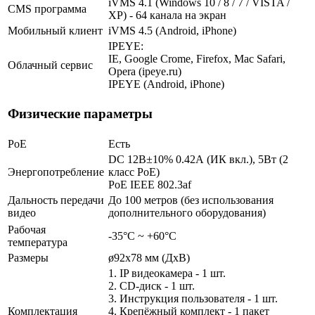
iVMS 4.1 (Windows 10 / 8 / 7 / VISTA /
CMS программа
XP) - 64 канала на экран
Мобильный клиент
iVMS 4.5 (Android, iPhone)
IPEYE:
IE, Google Crome, Firefox, Mac Safari,
Облачный сервис
Opera (ipeye.ru)
IPEYE (Android, iPhone)
Физические параметры
PoE
Есть
DC 12В±10% 0.42А (ИК вкл.), 5Вт (2
Энергопотребление
класс PoE)
PoE IEEE 802.3af
Дальность передачи
До 100 метров (без использования
видео
дополнительного оборудования)
Рабочая
-35°С ~ +60°С
температура
Размеры
ø92x78 мм (ДхВ)
1. IP видеокамера - 1 шт.
2. СD-диск - 1 шт.
3. Инструкция пользователя - 1 шт.
Комплектация
4. Крепёжный комплект - 1 пакет