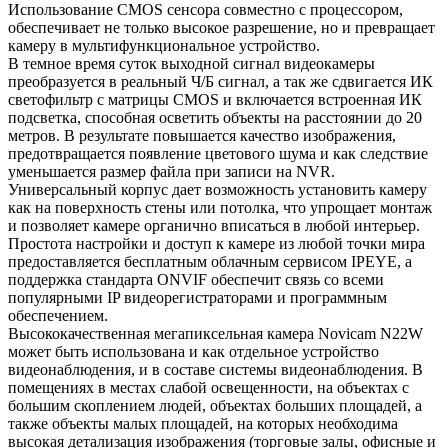
Использование CMOS сенсора совместно с процессором,
обеспечивает не только высокое разрешение, но и превращает
камеру в мультифункциональное устройство.
В темное время суток выходной сигнал видеокамеры
преобразуется в реальный Ч/Б сигнал, а так же сдвигается ИК
светофильтр с матрицы CMOS и включается встроенная ИК
подсветка, способная осветить объекты на расстоянии до 20
метров. В результате повышается качество изображения,
предотвращается появление цветового шума и как следствие
уменьшается размер файла при записи на NVR.
Универсальный корпус дает возможность установить камеру
как на поверхность стены или потолка, что упрощает монтаж
и позволяет камере органично вписаться в любой интерьер.
Простота настройки и доступ к камере из любой точки мира
предоставляется бесплатным облачным сервисом IPEYE, а
поддержка стандарта ONVIF обеспечит связь со всеми
популярными IP видеорегистраторами и программным
обеспечением.
Высококачественная мегапиксельная камера Novicam N22W
может быть использована и как отдельное устройство
видеонаблюдения, и в составе системы видеонаблюдения. В
помещениях в местах слабой освещенности, на объектах с
большим скоплением людей, объектах больших площадей, а
также объекты малых площадей, на которых необходима
высокая детализация изображения (торговые залы, офисные и