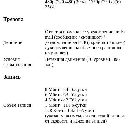
480p (720x480) 30 к/с / 576p (720x576)
25к/с
Тревога
Отметка в журнале / уведомление по E-
mail (сообщение / скриншот) /
Действие
уведомление на FTP (скриншот / видео)
/ уведомление на облачное хранилище
(скриншот)
Условия
Детекция движения (10 уровней, 396
срабатывания
зон)
Запись
8 Мбит - 84 Гб/сутки
6 Мбит - 63 Гб/сутки
4 Мбит - 42 Гб/сутки
Объём записи
1 Мбит - 11 Гб/сутки
128 Кбит - 1.32 Гб/сутки
(указан максимум, фактический зависит
от скорости и качества записи)