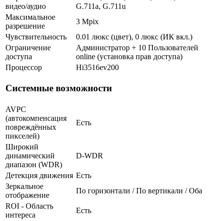
видео/аудио
G.711a, G.711u
Максимальное
3 Mpix
разрешение
Чувствительность
0.01 люкс (цвет), 0 люкс (ИК вкл.)
Ограничение
Администратор + 10 Пользователей
доступа
online (установка прав доступа)
Процессор
Hi3516ev200
Системные возможности
AVPC
(автокомпенсация
Есть
повреждённых
пикселей)
Широкий
динамический
D-WDR
диапазон (WDR)
Детекция движения
Есть
Зеркальное
По горизонтали / По вертикали / Оба
отображение
ROI - Область
Есть
интереса