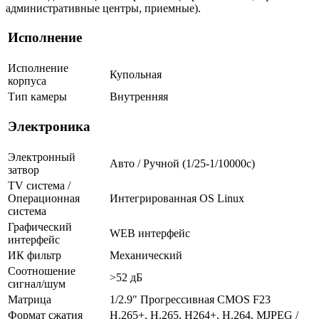
административные центры, приемные).
Исполнение
Исполнение
Купольная
корпуса
Тип камеры
Внутренняя
Электроника
Электронный
Авто / Ручной (1/25-1/10000c)
затвор
TV система /
Операционная
Интегрированная OS Linux
система
Графический
WEB интерфейс
интерфейс
ИК фильтр
Механический
Соотношение
>52 дБ
сигнал/шум
Матрица
1/2.9" Прогрессивная CMOS F23
Формат сжатия
H.265+, H.265, H264+, H.264, MJPEG /