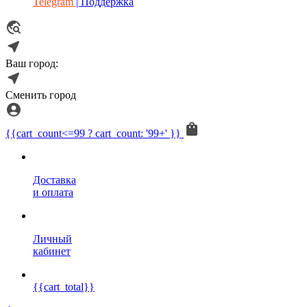
Telegram
| Поддержка
Ваш город:
Сменить город
{{cart_count<=99 ? cart_count: '99+' }}
Доставка
и оплата
Личный
кабинет
{{cart_total}}