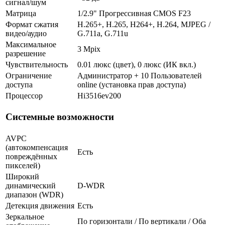
сигнал/шум
Матрица
1/2.9" Прогрессивная CMOS F23
Формат сжатия
H.265+, H.265, H264+, H.264, MJPEG /
видео/аудио
G.711a, G.711u
Максимальное
3 Mpix
разрешение
Чувствительность
0.01 люкс (цвет), 0 люкс (ИК вкл.)
Ограничение
Администратор + 10 Пользователей
доступа
online (установка прав доступа)
Процессор
Hi3516ev200
Системные возможности
AVPC
(автокомпенсация
Есть
повреждённых
пикселей)
Широкий
динамический
D-WDR
диапазон (WDR)
Детекция движения
Есть
Зеркальное
По горизонтали / По вертикали / Оба