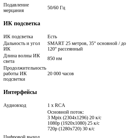
Подавление
50/60 Гц
мерцания
ИК подсветка
ИК подсветка
Есть
Дальность и угол
SMART 25 метров, 35° основной / до
ИК
120° рассеянный
Длина волны ИК
850 нм
света
Продолжительность
работы ИК
20 000 часов
подсветки
Интерфейсы
Аудиовход
1 х RCA
Основной поток:
3 Mpix (2304x1296) 20 к/с
1080p (1920x1080) 25 к/с
720p (1280x720) 30 к/с
Цифровой выход