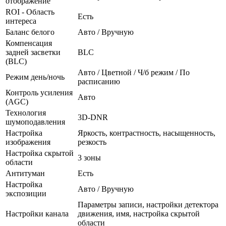
отображение
ROI - Область
Есть
интереса
Баланс белого
Авто / Вручную
Компенсация
задней засветки
BLC
(BLC)
Авто / Цветной / Ч/б режим / По
Режим день/ночь
расписанию
Контроль усиления
Авто
(AGC)
Технология
3D-DNR
шумоподавления
Настройка
Яркость, контрастность, насыщенность,
изображения
резкость
Настройка скрытой
3 зоны
области
Антитуман
Есть
Настройка
Авто / Вручную
экспозиции
Параметры записи, настройки детектора
Настройки канала
движения, имя, настройка скрытой
области