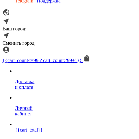
Telegram
| Поддержка
Ваш город:
Сменить город
{{cart_count<=99 ? cart_count: '99+' }}
Доставка
и оплата
Личный
кабинет
{{cart_total}}