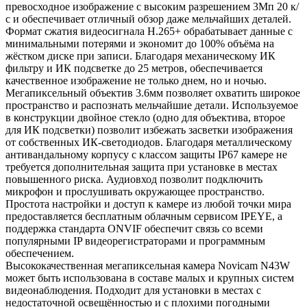
превосходное изображение с высоким разрешением 3Мп 20 к/
с и обеспечивает отличный обзор даже мельчайших деталей.
Формат сжатия видеосигнала H.265+ обрабатывает данные с
минимальными потерями и экономит до 100% объёма на
жёстком диске при записи. Благодаря механическому ИК
фильтру и ИК подсветке до 25 метров, обеспечивается
качественное изображение не только днем, но и ночью.
Мегапиксельный объектив 3.6мм позволяет охватить широкое
пространство и распознать мельчайшие детали. Используемое
в конструкции двойное стекло (одно для объектива, второе
для ИК подсветки) позволит избежать засветки изображения
от собственных ИК-светодиодов. Благодаря металлическому
антивандальному корпусу с классом защиты IP67 камере не
требуется дополнительная защита при установке в местах
повышенного риска. Аудиовход позволит подключить
микрофон и прослушивать окружающее пространство.
Простота настройки и доступ к камере из любой точки мира
предоставляется бесплатным облачным сервисом IPEYE, а
поддержка стандарта ONVIF обеспечит связь со всеми
популярными IP видеорегистраторами и программным
обеспечением.
Высококачественная мегапиксельная камера Novicam N43W
может быть использована в составе малых и крупных систем
видеонаблюдения. Подходит для установки в местах с
недостаточной освещённостью и с плохими погодными