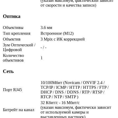
(указан максимум, фактический зависит
от скорости и качества записи)
Оптика
Объективы
3.6 мм
Тип крепления
Встроенное (М12)
Объектив
3 Mpix c ИК коррекцией
Зум Оптический /
- / -
Цифровой
Количество
1
объективов
Сеть
10/100Мбит (Novicam / ONVIF 2.4 /
TCP/IP / ICMP / HTTP / HTTPS / FTP /
Порт RJ45
DHCP / DNS / DDNS / RTP / RTSP /
RTCP / NTP / SMTP )
32 Кбит/с - 16 Мбит/с
(указан максимум, фактически зависит
Битрейт на канал
от используемой камеры и
выставленных настроек)