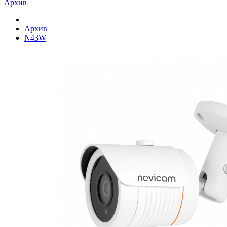
Архив
Архив
N43W