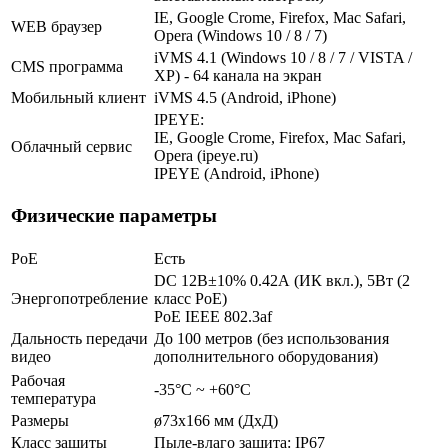
IE, Google Crome, Firefox, Mac Safari,
WEB браузер
Opera (Windows 10 / 8 / 7)
iVMS 4.1 (Windows 10 / 8 / 7 / VISTA /
CMS программа
XP) - 64 канала на экран
Мобильный клиент
iVMS 4.5 (Android, iPhone)
IPEYE:
IE, Google Crome, Firefox, Mac Safari,
Облачный сервис
Opera (ipeye.ru)
IPEYE (Android, iPhone)
Физические параметры
PoE
Есть
DC 12В±10% 0.42А (ИК вкл.), 5Вт (2
Энергопотребление
класс PoE)
PoE IEEE 802.3af
Дальность передачи
До 100 метров (без использования
видео
дополнительного оборудования)
Рабочая
-35°С ~ +60°С
температура
Размеры
ø73x166 мм (ДxД)
Класс защиты
Пыле-влаго защита: IP67