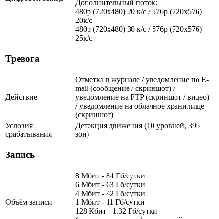
Дополнительный поток:
480p (720x480) 20 к/с / 576p (720x576)
20к/с
480p (720x480) 30 к/с / 576p (720x576)
25к/с
Тревога
Отметка в журнале / уведомление по E-
mail (сообщение / скриншот) /
Действие
уведомление на FTP (скриншот / видео)
/ уведомление на облачное хранилище
(скриншот)
Условия
Детекция движения (10 уровней, 396
срабатывания
зон)
Запись
8 Мбит - 84 Гб/сутки
6 Мбит - 63 Гб/сутки
4 Мбит - 42 Гб/сутки
Объём записи
1 Мбит - 11 Гб/сутки
128 Кбит - 1.32 Гб/сутки