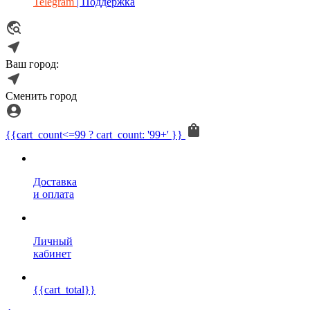
Telegram
| Поддержка
Ваш город:
Сменить город
{{cart_count<=99 ? cart_count: '99+' }}
Доставка
и оплата
Личный
кабинет
{{cart_total}}