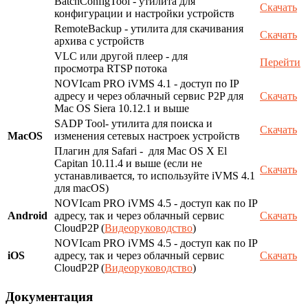
BatchConfigTool - утилита для
Скачать
конфигурации и настройки устройств
RemoteBackup - утилита для скачивания
Скачать
архива с устройств
VLC или другой плеер - для
Перейти
просмотра RTSP потока
NOVIcam PRO iVMS 4.1 - доступ по IP
адресу и через облачный сервис P2P для
Скачать
Mac OS Siera 10.12.1 и выше
SADP Tool- утилита для поиска и
Скачать
MacOS
изменения сетевых настроек устройств
Плагин для Safari - для Mac OS X El
Capitan 10.11.4 и выше (если не
Скачать
устанавливается, то используйте iVMS 4.1
для macOS)
NOVIcam PRO iVMS 4.5 - доступ как по IP
Android
адресу, так и через облачный сервис
Скачать
CloudP2P (
Видеоруководство
)
NOVIcam PRO iVMS 4.5 - доступ как по IP
iOS
адресу, так и через облачный сервис
Скачать
CloudP2P (
Видеоруководство
)
Документация