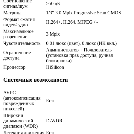
Соотношение
>50 дБ
сигнал/шум
Матрица
1/3" 3.0 Mpix Progressive Scan CMOS
Формат сжатия
H.264+, H.264, MJPEG / -
видео/аудио
Максимальное
3 Mpix
разрешение
Чувствительность
0.01 люкс (цвет), 0 люкс (ИК вкл.)
Администратор + Пользователь
Ограничение
(установка прав доступа, ручная
доступа
блокировка)
Процессор
HiSilicon
Системные возможности
AVPC
(автокомпенсация
Есть
повреждённых
пикселей)
Широкий
динамический
D-WDR
диапазон (WDR)
Детекция движения
Есть