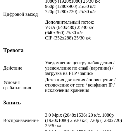
1080p (1920x1080) 25/30 к/с
960p (1280х960) 25/30 к/с
720p (1280х720) 25/30 к/с
Цифровой выход
Дополнительный поток:
VGA (640x480) 25/30 к/с
(640x360) 25/30 к/с
CIF (352x288) 25/30 к/с
Тревога
Уведомление центру наблюдения /
Действие
уведомление по email (картинка) /
загрузка на FTP / запись
Детекция движения / оповещение /
Условия
отключение от сети / конфликт IP /
срабатывания
исключения хранения
Запись
3.0 Mpix (2048x1536) 20 к/с, 1080p
Воспроизведение
(1920x1080) 25/30 к/с, 720p (1280х720)
25/30 к/с