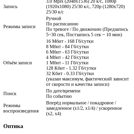
3.0 Mpix (2048x1536) 20 к/с, 1080p
Запись
(1920x1080) 25/30 к/с, 720p (1280х720)
25/30 к/с
Ручной
По расписанию
Режимы записи
По тревоге / По движению (Предзапись
5~30 сек, Постзапись 5 сек ~ 10 мин)
16 Мбит - 168 Гб/сутки
8 Мбит - 84 Гб/сутки
6 Мбит - 63 Гб/сутки
4 Мбит - 42 Гб/сутки
Объём записи
1 Мбит - 11 Гб/сутки
128 Кбит - 1.32 Гб/сутки
32 Кбит - 0.33 Гб/сутки
(указан максимум, фактический зависит
от скорости и качества записи)
По дате/времени
Поиск
По событию
Вперёд нормальное / покадровое /
Режимы
замедленное (х1/2, х1/4) / ускоренное
воспроизведения
(х2, х4)
Оптика