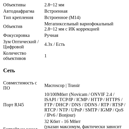
Объективы
2.8~12 мм
Автодиафрагма
Встроенная
Тип крепления
Встроенное (М14)
Мегапиксельный вариофокальный
Объектив
2.8~12 мм c ИК коррекцией
Фокусировка
Ручная
Зум Оптический /
4.3х / Есть
Цифровой
Количество
1
объективов
Сеть
Совместимость с
Macroscop | Trassir
ПО
10/100Мбит (Novicam / ONVIF 2.4 /
ISAPI / TCP/IP / ICMP / HTTP / HTTPS /
Порт RJ45
FTP / DHCP / DNS / DDNS / RTP / RTSP /
RTCP / NTP / UPnP / SMTP / IGMP / QoS
/ IPv6 / Bonjour)
32 Кбит - 16 Мбит
(указан максимум, фактически зависит