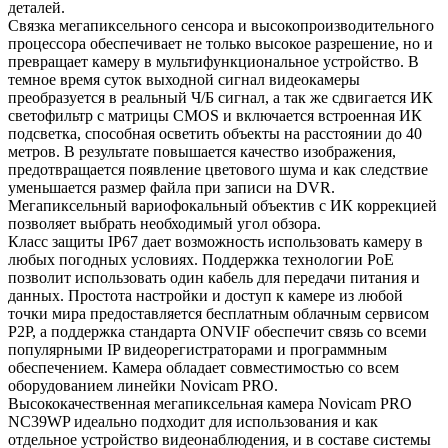
деталей.
Связка мегапиксельного сенсора и высокопроизводительного
процессора обеспечивает не только высокое разрешение, но и
превращает камеру в мультифункциональное устройство. В
темное время суток выходной сигнал видеокамеры
преобразуется в реальный Ч/Б сигнал, а так же сдвигается ИК
светофильтр с матрицы CMOS и включается встроенная ИК
подсветка, способная осветить объекты на расстоянии до 40
метров. В результате повышается качество изображения,
предотвращается появление цветового шума и как следствие
уменьшается размер файла при записи на DVR.
Мегапиксельный вариофокальный объектив с ИК коррекцией
позволяет выбрать необходимый угол обзора.
Класс защиты IP67 дает возможность использовать камеру в
любых погодных условиях. Поддержка технологии РоЕ
позволит использовать один кабель для передачи питания и
данных. Простота настройки и доступ к камере из любой
точки мира предоставляется бесплатным облачным сервисом
P2P, а поддержка стандарта ONVIF обеспечит связь со всеми
популярными IP видеорегистраторами и программным
обеспечением. Камера обладает совместимостью со всем
оборудованием линейки Novicam PRO.
Высококачественная мегапиксельная камера Novicam PRO
NC39WP идеально подходит для использования и как
отдельное устройство видеонаблюдения, и в составе системы