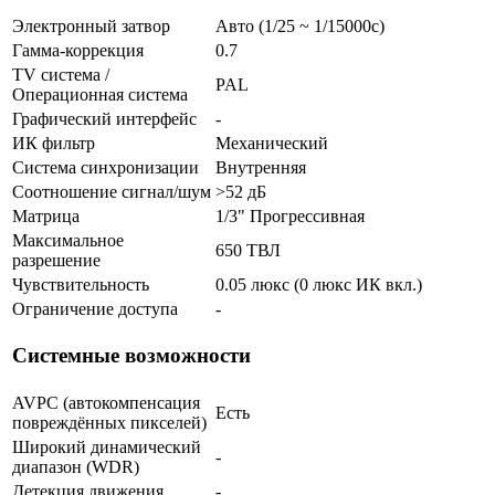
Электронный затвор
Авто (1/25 ~ 1/15000с)
Гамма-коррекция
0.7
TV система /
PAL
Операционная система
Графический интерфейс
-
ИК фильтр
Механический
Система синхронизации
Внутренняя
Соотношение сигнал/шум
>52 дБ
Матрица
1/3" Прогрессивная
Максимальное
650 ТВЛ
разрешение
Чувствительность
0.05 люкс (0 люкс ИК вкл.)
Ограничение доступа
-
Системные возможности
AVPC (автокомпенсация
Есть
повреждённых пикселей)
Широкий динамический
-
диапазон (WDR)
Детекция движения
-