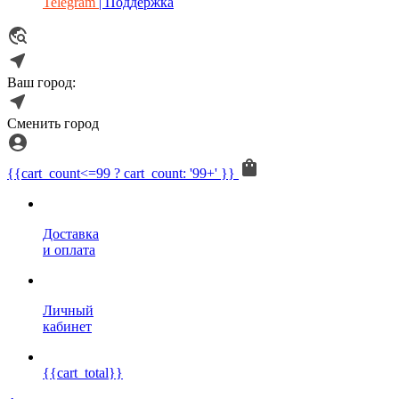
Telegram
| Поддержка
Ваш город:
Сменить город
{{cart_count<=99 ? cart_count: '99+' }}
Доставка
и оплата
Личный
кабинет
{{cart_total}}