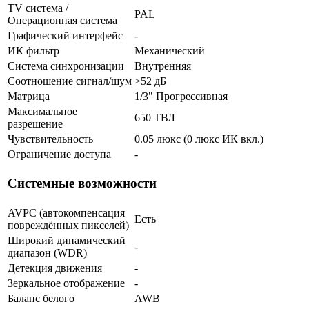
TV система /
PAL
Операционная система
Графический интерфейс
-
ИК фильтр
Механический
Система синхронизации
Внутренняя
Соотношение сигнал/шум
>52 дБ
Матрица
1/3" Прогрессивная
Максимальное
650 ТВЛ
разрешение
Чувствительность
0.05 люкс (0 люкс ИК вкл.)
Ограничение доступа
-
Системные возможности
AVPC (автокомпенсация
Есть
повреждённых пикселей)
Широкий динамический
-
диапазон (WDR)
Детекция движения
-
Зеркальное отображение
-
Баланс белого
AWB