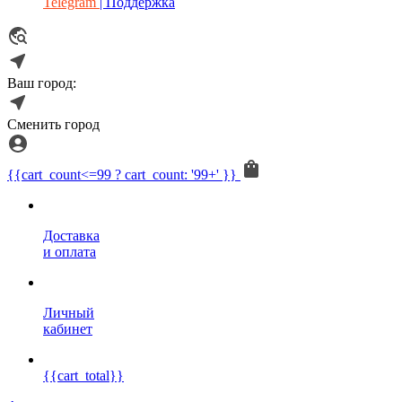
Telegram
| Поддержка
Ваш город:
Сменить город
{{cart_count<=99 ? cart_count: '99+' }}
Доставка
и оплата
Личный
кабинет
{{cart_total}}