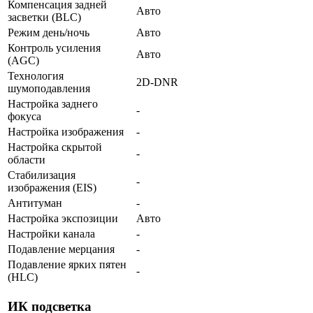
Компенсация задней
Авто
засветки (BLC)
Режим день/ночь
Авто
Контроль усиления
Авто
(AGC)
Технология
2D-DNR
шумоподавления
Настройка заднего
-
фокуса
Настройка изображения
-
Настройка скрытой
-
области
Стабилизация
-
изображения (EIS)
Антитуман
-
Настройка экспозиции
Авто
Настройки канала
-
Подавление мерцания
-
Подавление ярких пятен
-
(HLC)
ИК подсветка