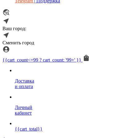
Telegram
| Поддержка
Ваш город:
Сменить город
{{cart_count<=99 ? cart_count: '99+' }}
Доставка
и оплата
Личный
кабинет
{{cart_total}}