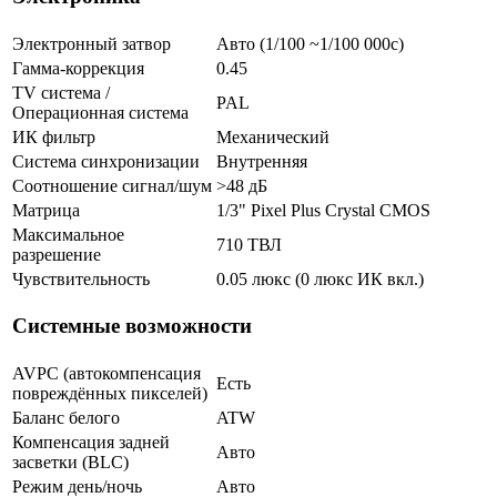
Электронный затвор
Авто (1/100 ~1/100 000с)
Гамма-коррекция
0.45
TV система /
PAL
Операционная система
ИК фильтр
Механический
Система синхронизации
Внутренняя
Соотношение сигнал/шум
>48 дБ
Матрица
1/3" Pixel Plus Crystal CMOS
Максимальное
710 ТВЛ
разрешение
Чувствительность
0.05 люкс (0 люкс ИК вкл.)
Системные возможности
AVPC (автокомпенсация
Есть
повреждённых пикселей)
Баланс белого
ATW
Компенсация задней
Авто
засветки (BLC)
Режим день/ночь
Авто