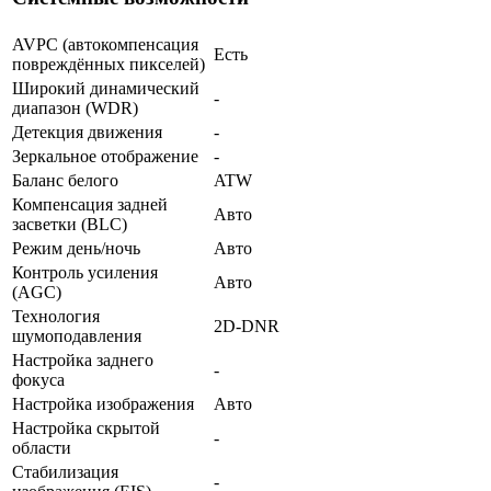
AVPC (автокомпенсация
Есть
повреждённых пикселей)
Широкий динамический
-
диапазон (WDR)
Детекция движения
-
Зеркальное отображение
-
Баланс белого
ATW
Компенсация задней
Авто
засветки (BLC)
Режим день/ночь
Авто
Контроль усиления
Авто
(AGC)
Технология
2D-DNR
шумоподавления
Настройка заднего
-
фокуса
Настройка изображения
Авто
Настройка скрытой
-
области
Стабилизация
-