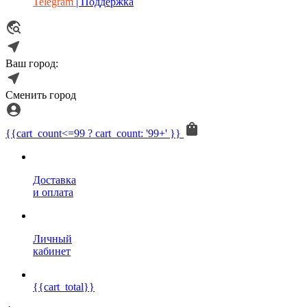
Telegram
| Поддержка
Ваш город:
Сменить город
{{cart_count<=99 ? cart_count: '99+' }}
Доставка
и оплата
Личный
кабинет
{{cart_total}}