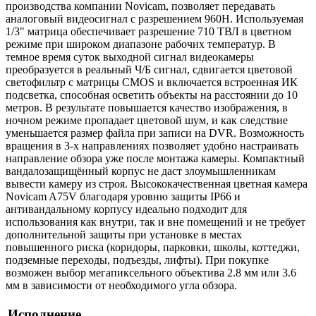
производства компании Novicam, позволяет передавать
аналоговый видеосигнал с разрешением 960H. Используемая
1/3" матрица обеспечивает разрешение 710 ТВЛ в цветном
режиме при широком диапазоне рабочих температур. В
темное время суток выходной сигнал видеокамеры
преобразуется в реальный Ч/Б сигнал, сдвигается цветовой
светофильтр с матрицы CMOS и включается встроенная ИК
подсветка, способная осветить объекты на расстоянии до 10
метров. В результате повышается качество изображения, в
ночном режиме пропадает цветовой шум, и как следствие
уменьшается размер файла при записи на DVR. Возможность
вращения в 3-х направлениях позволяет удобно настраивать
направление обзора уже после монтажа камеры. Компактный
вандалозащищённый корпус не даст злоумышленникам
вывести камеру из строя. Высококачественная цветная камера
Novicam A75V благодаря уровню защиты IP66 и
антивандальному корпусу идеально подходит для
использования как внутри, так и вне помещений и не требует
дополнительной защиты при установке в местах
повышенного риска (коридоры, парковки, школы, коттеджи,
подземные переходы, подъезды, лифты). При покупке
возможен выбор мегапиксельного объектива 2.8 мм или 3.6
мм в зависимости от необходимого угла обзора.
Исполнение