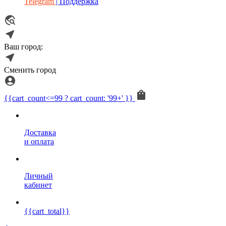
Telegram
| Поддержка
Ваш город:
Сменить город
{{cart_count<=99 ? cart_count: '99+' }}
Доставка
и оплата
Личный
кабинет
{{cart_total}}