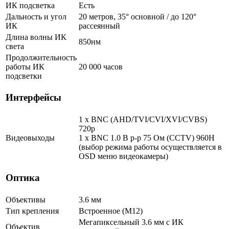
ИК подсветка
Есть
Дальность и угол
20 метров, 35° основной / до 120°
ИК
рассеянный
Длина волны ИК
850нм
света
Продолжительность
работы ИК
20 000 часов
подсветки
Интерфейсы
1 x BNC (AHD/TVI/CVI/XVI/CVBS)
720p
Видеовыходы
1 x BNC 1.0 В р-р 75 Ом (CCTV) 960Н
(выбор режима работы осуществляется в
OSD меню видеокамеры)
Оптика
Объективы
3.6 мм
Тип крепления
Встроенное (М12)
Мегапиксельный 3.6 мм c ИК
Объектив