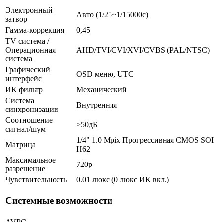
Электронный
Авто (1/25~1/15000с)
затвор
Гамма-коррекция
0,45
TV система /
Операционная
AHD/TVI/CVI/XVI/CVBS (PAL/NTSC)
система
Графический
OSD меню, UTC
интерфейс
ИК фильтр
Механический
Система
Внутренняя
синхронизации
Соотношение
>50дБ
сигнал/шум
1/4" 1.0 Mpix Прогрессивная CMOS SOI
Матрица
H62
Максимальное
720p
разрешение
Чувствительность
0.01 люкс (0 люкс ИК вкл.)
Системные возможности
AVPC