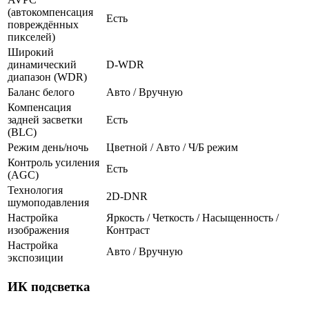
(автокомпенсация
Есть
повреждённых
пикселей)
Широкий
динамический
D-WDR
диапазон (WDR)
Баланс белого
Авто / Вручную
Компенсация
задней засветки
Есть
(BLC)
Режим день/ночь
Цветной / Авто / Ч/Б режим
Контроль усиления
Есть
(AGC)
Технология
2D-DNR
шумоподавления
Настройка
Яркость / Четкость / Насыщенность /
изображения
Контраст
Настройка
Авто / Вручную
экспозиции
ИК подсветка