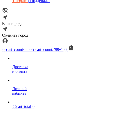
Telegram
| Поддержка
Ваш город:
Сменить город
{{cart_count<=99 ? cart_count: '99+' }}
Доставка
и оплата
Личный
кабинет
{{cart_total}}