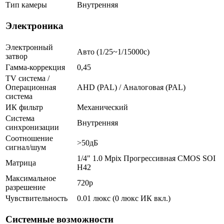
Тип камеры
Внутренняя
Электроника
Электронный
Авто (1/25~1/15000с)
затвор
Гамма-коррекция
0,45
TV система /
Операционная
AHD (PAL) / Аналоговая (PAL)
система
ИК фильтр
Механический
Система
Внутренняя
синхронизации
Соотношение
>50дБ
сигнал/шум
1/4" 1.0 Mpix Прогрессивная CMOS SOI
Матрица
H42
Максимальное
720p
разрешение
Чувствительность
0.01 люкс (0 люкс ИК вкл.)
Системные возможности