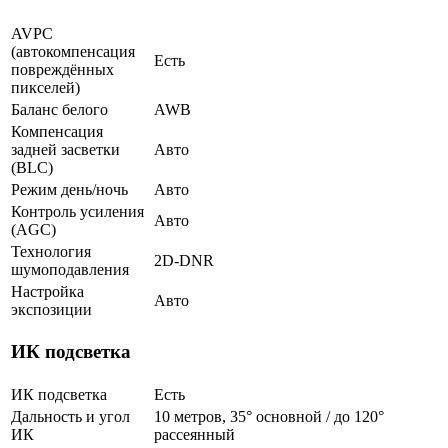
AVPC
(автокомпенсация
Есть
повреждённых
пикселей)
Баланс белого
AWB
Компенсация
задней засветки
Авто
(BLC)
Режим день/ночь
Авто
Контроль усиления
Авто
(AGC)
Технология
2D-DNR
шумоподавления
Настройка
Авто
экспозиции
ИК подсветка
ИК подсветка
Есть
Дальность и угол
10 метров, 35° основной / до 120°
ИК
рассеянный