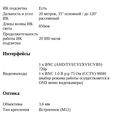
ИК подсветка
Есть
Дальность и угол
20 метров, 35° основной / до 120°
ИК
рассеянный
Длина волны ИК
850нм
света
Продолжительность
работы ИК
20 000 часов
подсветки
Интерфейсы
1 x BNC (AHD/TVI/CVI/XVI/CVBS)
720p
Видеовыходы
1 x BNC 1.0 В р-р 75 Ом (CCTV) 960Н
(выбор режима работы осуществляется в
OSD меню видеокамеры)
Оптика
Объективы
3.6 мм
Тип крепления
Встроенное (М12)