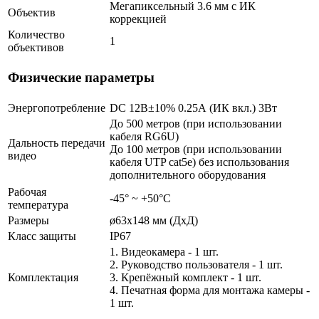
Мегапиксельный 3.6 мм c ИК
Объектив
коррекцией
Количество
1
объективов
Физические параметры
Энергопотребление
DC 12В±10% 0.25А (ИК вкл.) 3Вт
До 500 метров (при использовании
кабеля RG6U)
Дальность передачи
До 100 метров (при использовании
видео
кабеля UTP cat5e) без использования
дополнительного оборудования
Рабочая
-45° ~ +50°С
температура
Размеры
ø63х148 мм (ДхД)
Класс защиты
IP67
1. Видеокамера - 1 шт.
2. Руководство пользователя - 1 шт.
Комплектация
3. Крепёжный комплект - 1 шт.
4. Печатная форма для монтажа камеры -
1 шт.