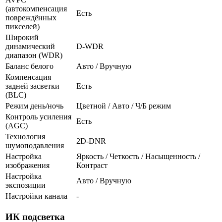
(автокомпенсация
Есть
повреждённых
пикселей)
Широкий
динамический
D-WDR
диапазон (WDR)
Баланс белого
Авто / Вручную
Компенсация
задней засветки
Есть
(BLC)
Режим день/ночь
Цветной / Авто / Ч/Б режим
Контроль усиления
Есть
(AGC)
Технология
2D-DNR
шумоподавления
Настройка
Яркость / Четкость / Насыщенность /
изображения
Контраст
Настройка
Авто / Вручную
экспозиции
Настройки канала
-
ИК подсветка