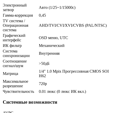
Электронный
Авто (1/25~1/15000с)
затвор
Гамма-коррекция
0,45
TV система /
Операционная
AHD/TVI/CVI/XVI/CVBS (PAL/NTSC)
система
Графический
OSD меню, UTC
интерфейс
ИК фильтр
Механический
Система
Внутренняя
синхронизации
Соотношение
>50дБ
сигнал/шум
1/4" 1.0 Mpix Прогрессивная CMOS SOI
Матрица
H62
Максимальное
720p
разрешение
Чувствительность
0.01 люкс (0 люкс ИК вкл.)
Системные возможности
AVPC