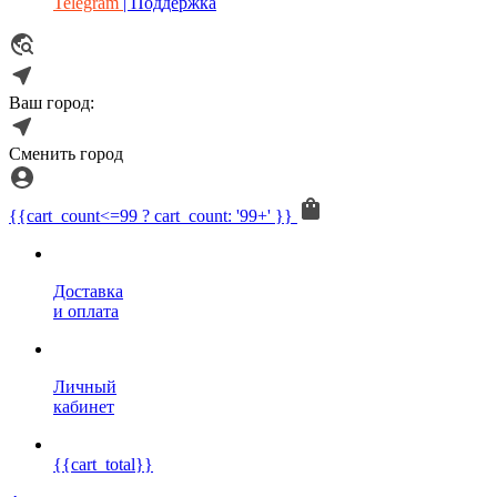
Telegram
| Поддержка
Ваш город:
Сменить город
{{cart_count<=99 ? cart_count: '99+' }}
Доставка
и оплата
Личный
кабинет
{{cart_total}}