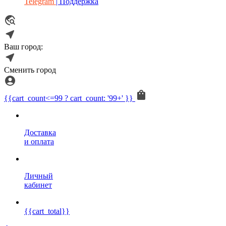
Telegram
| Поддержка
Ваш город:
Сменить город
{{cart_count<=99 ? cart_count: '99+' }}
Доставка
и оплата
Личный
кабинет
{{cart_total}}