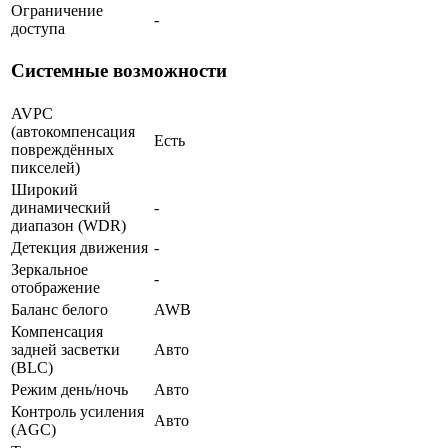
Ограничение
-
доступа
Системные возможности
AVPC
(автокомпенсация
Есть
повреждённых
пикселей)
Широкий
динамический
-
диапазон (WDR)
Детекция движения
-
Зеркальное
-
отображение
Баланс белого
AWB
Компенсация
задней засветки
Авто
(BLC)
Режим день/ночь
Авто
Контроль усиления
Авто
(AGC)