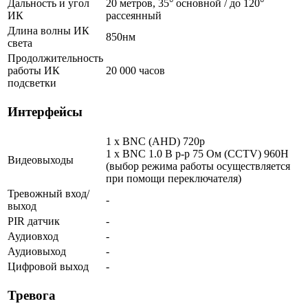
Дальность и угол
20 метров, 35° основной / до 120°
ИК
рассеянный
Длина волны ИК
850нм
света
Продолжительность
работы ИК
20 000 часов
подсветки
Интерфейсы
1 x BNC (AHD) 720p
1 x BNC 1.0 В р-р 75 Ом (CCTV) 960Н
Видеовыходы
(выбор режима работы осуществляется
при помощи переключателя)
Тревожный вход/
-
выход
PIR датчик
-
Аудиовход
-
Аудиовыход
-
Цифровой выход
-
Тревога