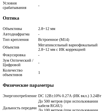
Условия
-
срабатывания
Оптика
Объективы
2.8~12 мм
Автодиафрагма
-
Тип крепления
Встроенное (М14)
Мегапиксельный вариофокальный
Объектив
2.8~12 мм c ИК коррекцией
Фокусировка
-
Зум Оптический /
-
Цифровой
Количество
1
объективов
Физические параметры
Энергопотребление
DC 12В±10% 0.27А (ИК вкл.) 3.24Вт
До 500 метров (при использовании
кабеля RG6U)
Дальность передачи
До 100 метров (при использовании