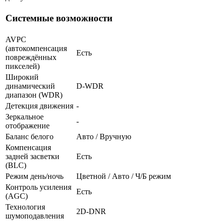
Системные возможности
AVPC
(автокомпенсация
Есть
повреждённых
пикселей)
Широкий
динамический
D-WDR
диапазон (WDR)
Детекция движения
-
Зеркальное
-
отображение
Баланс белого
Авто / Вручную
Компенсация
задней засветки
Есть
(BLC)
Режим день/ночь
Цветной / Авто / Ч/Б режим
Контроль усиления
Есть
(AGC)
Технология
2D-DNR
шумоподавления