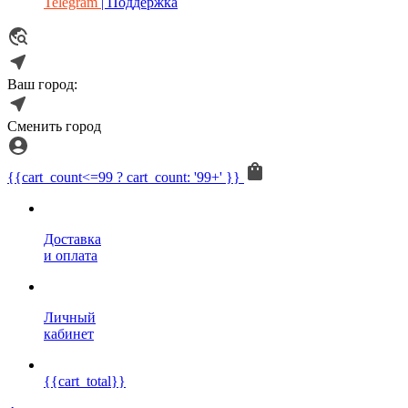
Telegram
| Поддержка
Ваш город:
Сменить город
{{cart_count<=99 ? cart_count: '99+' }}
Доставка
и оплата
Личный
кабинет
{{cart_total}}