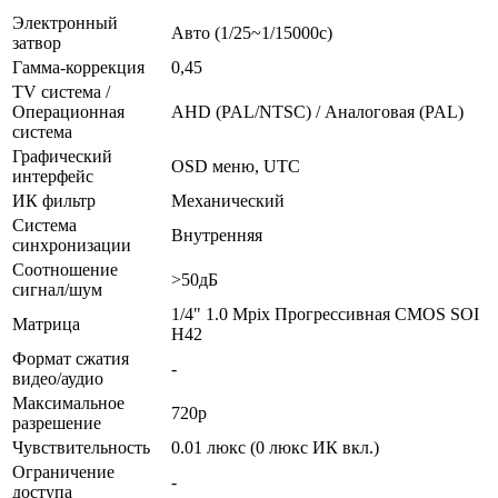
Электронный
Авто (1/25~1/15000с)
затвор
Гамма-коррекция
0,45
TV система /
Операционная
AHD (PAL/NTSC) / Аналоговая (PAL)
система
Графический
OSD меню, UTC
интерфейс
ИК фильтр
Механический
Система
Внутренняя
синхронизации
Соотношение
>50дБ
сигнал/шум
1/4" 1.0 Mpix Прогрессивная CMOS SOI
Матрица
H42
Формат сжатия
-
видео/аудио
Максимальное
720p
разрешение
Чувствительность
0.01 люкс (0 люкс ИК вкл.)
Ограничение
-
доступа