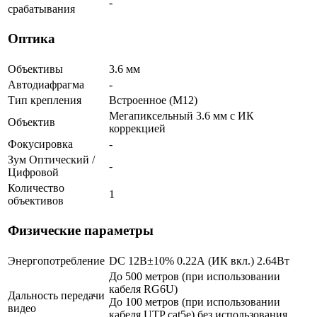
-
срабатывания
Оптика
Объективы
3.6 мм
Автодиафрагма
-
Тип крепления
Встроенное (М12)
Мегапиксельный 3.6 мм c ИК
Объектив
коррекцией
Фокусировка
-
Зум Оптический /
-
Цифровой
Количество
1
объективов
Физические параметры
Энергопотребление
DC 12В±10% 0.22А (ИК вкл.) 2.64Вт
До 500 метров (при использовании
кабеля RG6U)
Дальность передачи
До 100 метров (при использовании
видео
кабеля UTP cat5e) без использования