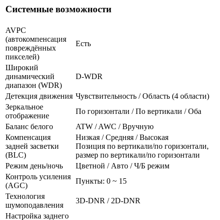
Системные возможности
AVPC
(автокомпенсация
Есть
повреждённых
пикселей)
Широкий
динамический
D-WDR
диапазон (WDR)
Детекция движения
Чувствительность / Область (4 области)
Зеркальное
По горизонтали / По вертикали / Оба
отображение
Баланс белого
ATW / AWC / Вручную
Компенсация
Низкая / Средняя / Высокая
задней засветки
Позиция по вертикали/по горизонтали,
(BLC)
размер по вертикали/по горизонтали
Режим день/ночь
Цветной / Авто / Ч/Б режим
Контроль усиления
Пункты: 0 ~ 15
(AGC)
Технология
3D-DNR / 2D-DNR
шумоподавления
Настройка заднего