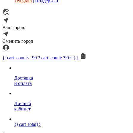
Telegram
| Поддержка
Ваш город:
Сменить город
{{cart_count<=99 ? cart_count: '99+' }}
Доставка
и оплата
Личный
кабинет
{{cart_total}}