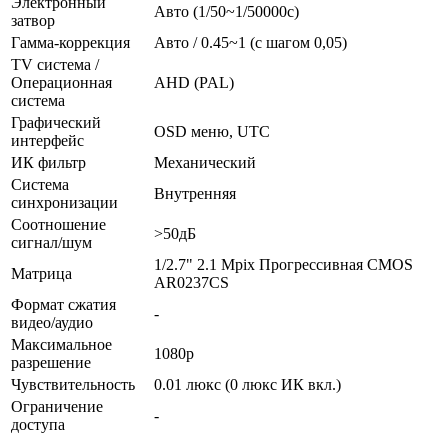
Электронный
Авто (1/50~1/50000с)
затвор
Гамма-коррекция
Авто / 0.45~1 (с шагом 0,05)
TV система /
Операционная
AHD (PAL)
система
Графический
OSD меню, UTC
интерфейс
ИК фильтр
Механический
Система
Внутренняя
синхронизации
Соотношение
>50дБ
сигнал/шум
1/2.7" 2.1 Mpix Прогрессивная CMOS
Матрица
AR0237CS
Формат сжатия
-
видео/аудио
Максимальное
1080p
разрешение
Чувствительность
0.01 люкс (0 люкс ИК вкл.)
Ограничение
-
доступа