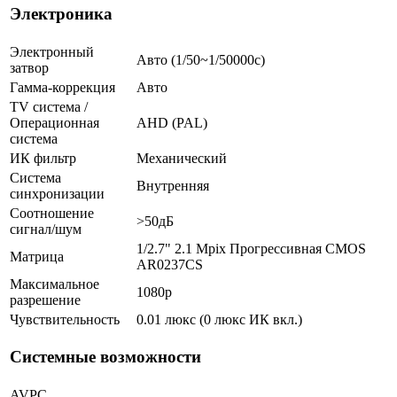
Электроника
Электронный
Авто (1/50~1/50000с)
затвор
Гамма-коррекция
Авто
TV система /
Операционная
AHD (PAL)
система
ИК фильтр
Механический
Система
Внутренняя
синхронизации
Соотношение
>50дБ
сигнал/шум
1/2.7" 2.1 Mpix Прогрессивная CMOS
Матрица
AR0237CS
Максимальное
1080p
разрешение
Чувствительность
0.01 люкс (0 люкс ИК вкл.)
Системные возможности
AVPC