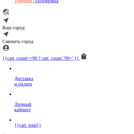
Telegram
| Поддержка
Ваш город:
Сменить город
{{cart_count<=99 ? cart_count: '99+' }}
Доставка
и оплата
Личный
кабинет
{{cart_total}}