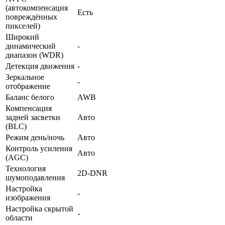
(автокомпенсация
Есть
повреждённых
пикселей)
Широкий
динамический
-
диапазон (WDR)
Детекция движения
-
Зеркальное
-
отображение
Баланс белого
AWB
Компенсация
задней засветки
Авто
(BLC)
Режим день/ночь
Авто
Контроль усиления
Авто
(AGC)
Технология
2D-DNR
шумоподавления
Настройка
-
изображения
Настройка скрытой
-
области