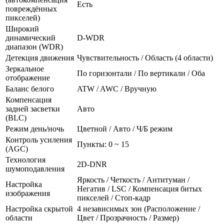
Есть
повреждённых
пикселей)
Широкий
динамический
D-WDR
диапазон (WDR)
Детекция движения
Чувствительность / Область (4 области)
Зеркальное
По горизонтали / По вертикали / Оба
отображение
Баланс белого
ATW / AWC / Вручную
Компенсация
задней засветки
Авто
(BLC)
Режим день/ночь
Цветной / Авто / Ч/Б режим
Контроль усиления
Пункты: 0 ~ 15
(AGC)
Технология
2D-DNR
шумоподавления
Яркость / Четкость / Антитуман /
Настройка
Негатив / LSC / Компенсация битых
изображения
пикселей / Стоп-кадр
Настройка скрытой
4 независимых зон (Расположение /
области
Цвет / Прозрачность / Размер)