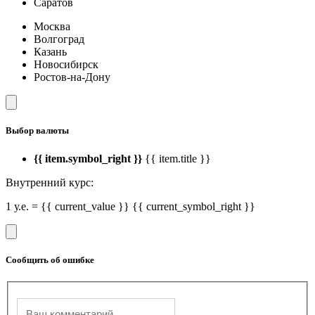
Саратов
Москва
Волгоград
Казань
Новосибирск
Ростов-на-Дону
Выбор валюты
{{ item.symbol_right }}
{{ item.title }}
Внутренний курс:
1 у.е. = {{ current_value }} {{ current_symbol_right }}
Сообщить об ошибке