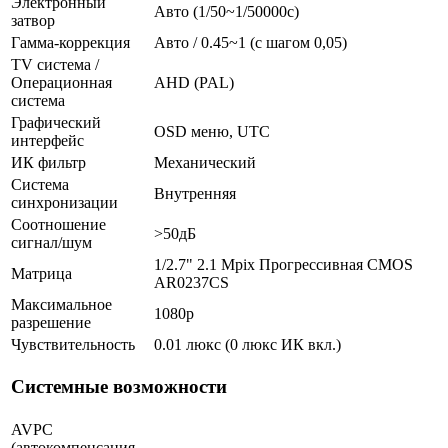
Электронный
Авто (1/50~1/50000с)
затвор
Гамма-коррекция
Авто / 0.45~1 (с шагом 0,05)
TV система /
Операционная
AHD (PAL)
система
Графический
OSD меню, UTC
интерфейс
ИК фильтр
Механический
Система
Внутренняя
синхронизации
Соотношение
>50дБ
сигнал/шум
1/2.7" 2.1 Mpix Прогрессивная CMOS
Матрица
AR0237CS
Максимальное
1080p
разрешение
Чувствительность
0.01 люкс (0 люкс ИК вкл.)
Системные возможности
AVPC
(автокомпенсация