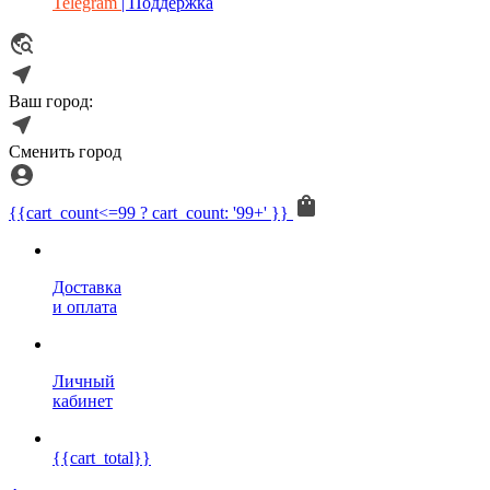
Telegram
| Поддержка
Ваш город:
Сменить город
{{cart_count<=99 ? cart_count: '99+' }}
Доставка
и оплата
Личный
кабинет
{{cart_total}}