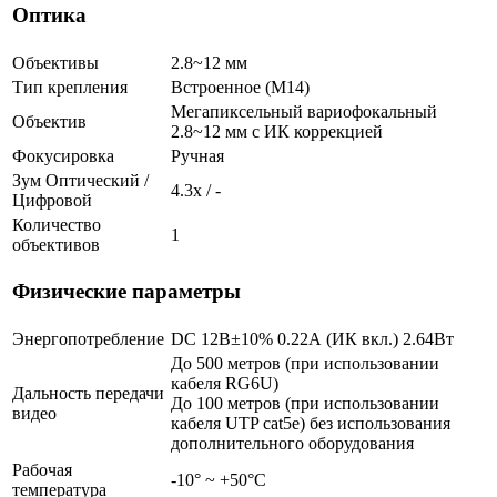
Оптика
Объективы
2.8~12 мм
Тип крепления
Встроенное (М14)
Мегапиксельный вариофокальный
Объектив
2.8~12 мм c ИК коррекцией
Фокусировка
Ручная
Зум Оптический /
4.3х / -
Цифровой
Количество
1
объективов
Физические параметры
Энергопотребление
DC 12В±10% 0.22А (ИК вкл.) 2.64Вт
До 500 метров (при использовании
кабеля RG6U)
Дальность передачи
До 100 метров (при использовании
видео
кабеля UTP cat5e) без использования
дополнительного оборудования
Рабочая
-10° ~ +50°С
температура