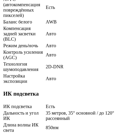
(автокомпенсация
Есть
повреждённых
пикселей)
Баланс белого
AWB
Компенсация
задней засветки
Авто
(BLC)
Режим день/ночь
Авто
Контроль усиления
Авто
(AGC)
Технология
2D-DNR
шумоподавления
Настройка
Авто
экспозиции
ИК подсветка
ИК подсветка
Есть
Дальность и угол
35 метров, 35° основной / до 120°
ИК
рассеянный
Длина волны ИК
850нм
света