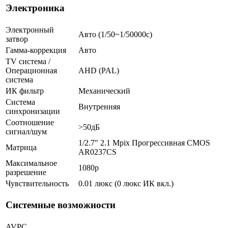
Электроника
Электронный
Авто (1/50~1/50000с)
затвор
Гамма-коррекция
Авто
TV система /
Операционная
AHD (PAL)
система
ИК фильтр
Механический
Система
Внутренняя
синхронизации
Соотношение
>50дБ
сигнал/шум
1/2.7" 2.1 Mpix Прогрессивная CMOS
Матрица
AR0237CS
Максимальное
1080p
разрешение
Чувствительность
0.01 люкс (0 люкс ИК вкл.)
Системные возможности
AVPC