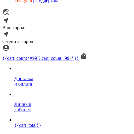
Telegram
| Поддержка
Ваш город:
Сменить город
{{cart_count<=99 ? cart_count: '99+' }}
Доставка
и оплата
Личный
кабинет
{{cart_total}}