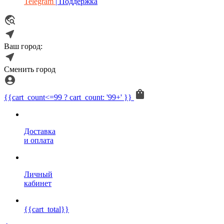
Telegram
| Поддержка
Ваш город:
Сменить город
{{cart_count<=99 ? cart_count: '99+' }}
Доставка
и оплата
Личный
кабинет
{{cart_total}}