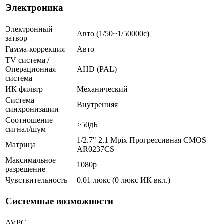
Электроника
Электронный
Авто (1/50~1/50000с)
затвор
Гамма-коррекция
Авто
TV система /
Операционная
AHD (PAL)
система
ИК фильтр
Механический
Система
Внутренняя
синхронизации
Соотношение
>50дБ
сигнал/шум
1/2.7" 2.1 Mpix Прогрессивная CMOS
Матрица
AR0237CS
Максимальное
1080p
разрешение
Чувствительность
0.01 люкс (0 люкс ИК вкл.)
Системные возможности
AVPC