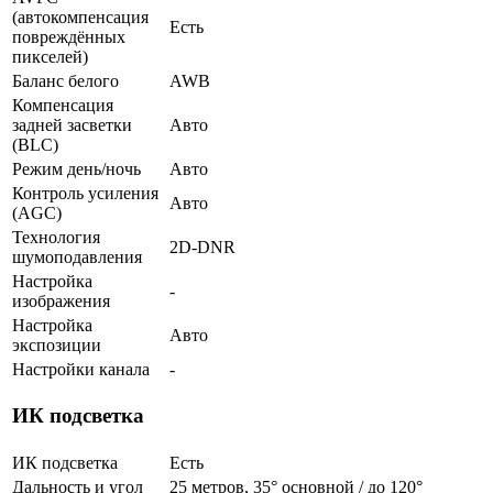
(автокомпенсация
Есть
повреждённых
пикселей)
Баланс белого
AWB
Компенсация
задней засветки
Авто
(BLC)
Режим день/ночь
Авто
Контроль усиления
Авто
(AGC)
Технология
2D-DNR
шумоподавления
Настройка
-
изображения
Настройка
Авто
экспозиции
Настройки канала
-
ИК подсветка
ИК подсветка
Есть
Дальность и угол
25 метров, 35° основной / до 120°