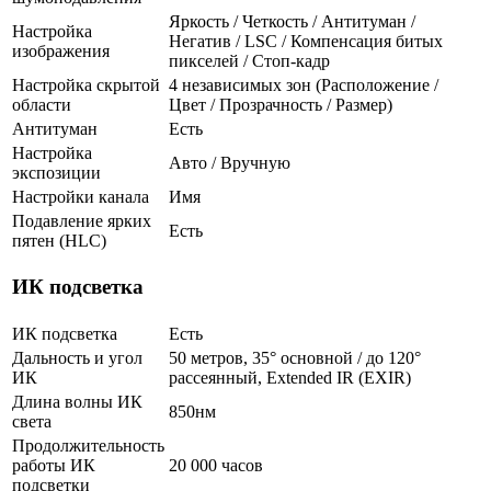
Яркость / Четкость / Антитуман /
Настройка
Негатив / LSC / Компенсация битых
изображения
пикселей / Стоп-кадр
Настройка скрытой
4 независимых зон (Расположение /
области
Цвет / Прозрачность / Размер)
Антитуман
Есть
Настройка
Авто / Вручную
экспозиции
Настройки канала
Имя
Подавление ярких
Есть
пятен (HLC)
ИК подсветка
ИК подсветка
Есть
Дальность и угол
50 метров, 35° основной / до 120°
ИК
рассеянный, Extended IR (EXIR)
Длина волны ИК
850нм
света
Продолжительность
работы ИК
20 000 часов
подсветки