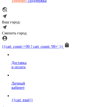
Telegram
| Поддержка
Ваш город:
Сменить город
{{cart_count<=99 ? cart_count: '99+' }}
Доставка
и оплата
Личный
кабинет
{{cart_total}}