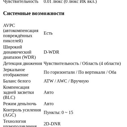
Чувствительность
0.01 люкс (0 люкс ИК вкл.)
Системные возможности
AVPC
(автокомпенсация
Есть
повреждённых
пикселей)
Широкий
динамический
D-WDR
диапазон (WDR)
Детекция движения
Чувствительность / Область (4 области)
Зеркальное
По горизонтали / По вертикали / Оба
отображение
Баланс белого
ATW / AWC / Вручную
Компенсация
задней засветки
Авто
(BLC)
Режим день/ночь
Авто
Контроль усиления
Пункты: 0 ~ 15
(AGC)
Технология
2D-DNR
шумоподавления