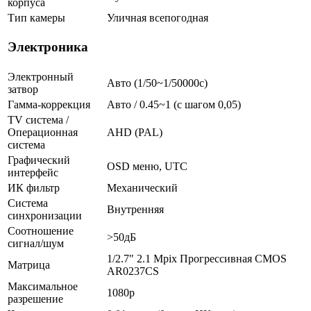
корпуса
Тип камеры
Уличная всепогодная
Электроника
Электронный
Авто (1/50~1/50000с)
затвор
Гамма-коррекция
Авто / 0.45~1 (с шагом 0,05)
TV система /
Операционная
AHD (PAL)
система
Графический
OSD меню, UTC
интерфейс
ИК фильтр
Механический
Система
Внутренняя
синхронизации
Соотношение
>50дБ
сигнал/шум
1/2.7" 2.1 Mpix Прогрессивная CMOS
Матрица
AR0237CS
Максимальное
1080p
разрешение