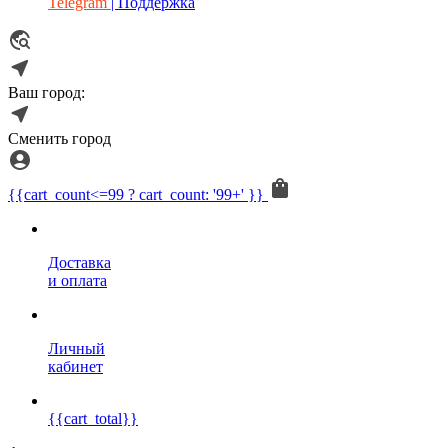
Telegram
| Поддержка
Ваш город:
Сменить город
{{cart_count<=99 ? cart_count: '99+' }}
Доставка
и оплата
Личный
кабинет
{{cart_total}}