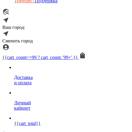
Telegram
| Поддержка
Ваш город:
Сменить город
{{cart_count<=99 ? cart_count: '99+' }}
Доставка
и оплата
Личный
кабинет
{{cart_total}}