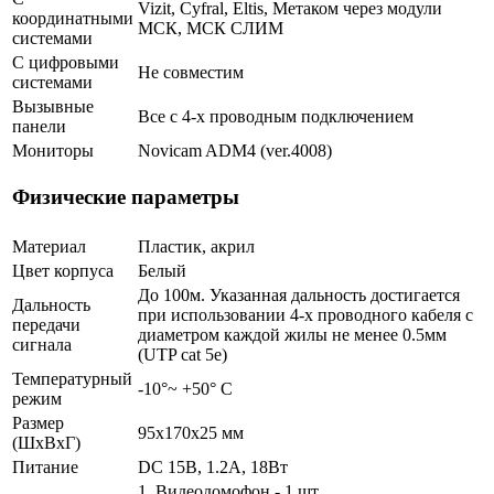
Vizit, Cyfral, Eltis, Метаком через модули
координатными
МСК, МСК СЛИМ
системами
С цифровыми
Не совместим
системами
Вызывные
Все с 4-х проводным подключением
панели
Мониторы
Novicam ADM4 (ver.4008)
Физические параметры
Материал
Пластик, акрил
Цвет корпуса
Белый
До 100м. Указанная дальность достигается
Дальность
при использовании 4-х проводного кабеля с
передачи
диаметром каждой жилы не менее 0.5мм
сигнала
(UTP cat 5e)
Температурный
-10°~ +50° С
режим
Размер
95х170х25 мм
(ШxВxГ)
Питание
DC 15В, 1.2А, 18Вт
1. Видеодомофон - 1 шт.