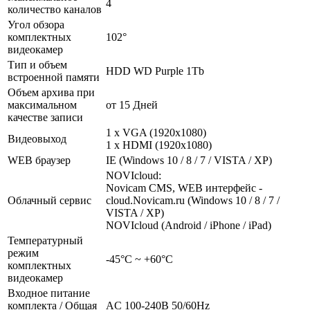
4
количество каналов
Угол обзора
комплектных
102°
видеокамер
Тип и объем
HDD WD Purple 1Tb
встроенной памяти
Объем архива при
максимальном
от 15 Дней
качестве записи
1 x VGA (1920x1080)
Видеовыход
1 x HDMI (1920x1080)
WEB браузер
IE (Windows 10 / 8 / 7 / VISTA / XP)
NOVIcloud:
Novicam CMS, WEB интерфейс -
Облачный сервис
cloud.Novicam.ru (Windows 10 / 8 / 7 /
VISTA / XP)
NOVIcloud (Android / iPhone / iPad)
Температурный
режим
-45°С ~ +60°С
комплектных
видеокамер
Входное питание
комплекта / Общая
AC 100-240В 50/60Hz