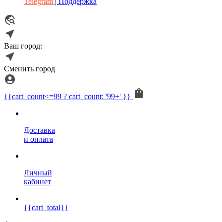
Telegram
| Поддержка
Ваш город:
Сменить город
{{cart_count<=99 ? cart_count: '99+' }}
Доставка
и оплата
Личный
кабинет
{{cart_total}}