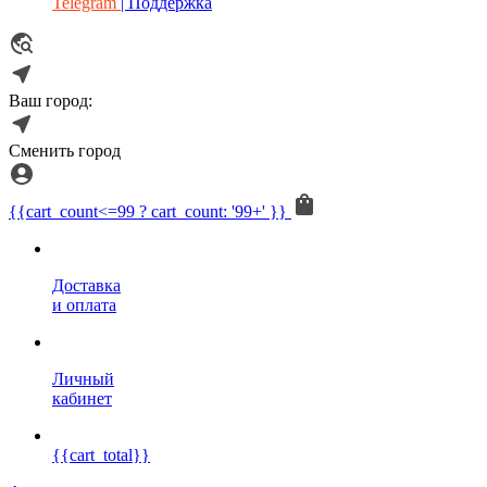
Telegram
| Поддержка
Ваш город:
Сменить город
{{cart_count<=99 ? cart_count: '99+' }}
Доставка
и оплата
Личный
кабинет
{{cart_total}}