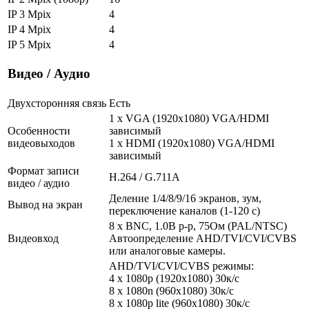
IP 3 Mpix
4
IP 4 Mpix
4
IP 5 Mpix
4
Видео / Аудио
Двухсторонняя связь
Есть
1 x VGA (1920x1080) VGA/HDMI
Особенности
зависимый
видеовыходов
1 x HDMI (1920x1080) VGA/HDMI
зависимый
Формат записи
H.264 / G.711A
видео / аудио
Деление 1/4/8/9/16 экранов, зум,
Вывод на экран
переключение каналов (1-120 с)
8 x BNC, 1.0В p-p, 75Ом (PAL/NTSC)
Видеовход
Автоопределение AHD/TVI/CVI/CVBS
или аналоговые камеры.
AHD/TVI/CVI/CVBS режимы:
4 x 1080p (1920x1080) 30к/с
8 x 1080n (960x1080) 30к/c
8 x 1080p lite (960x1080) 30к/c