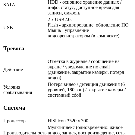
HDD - основное хранение данных /
SATA
инфо: статус, доступное время для
записи, емкость
2 x USB2.0:
Flash - архивирование, обновление ПО
USB
Мышь - управление
видеорегистратором (в комплекте)
Тревога
Отметка в журнале / сообщение на
экране / уведомление по email
Действие
(движение, закрытие камеры, потеря
видео)
Потеря видео / детекция движения (6
Условия
уровней, 180 зон) / закрытие камеры /
срабатывания
системный сбой
Система
Процессор
HiSilicon 3520 v.300
Мультиплекс (одновременно: живое
Производительность
видео, запись, воспроизведение, сеть,