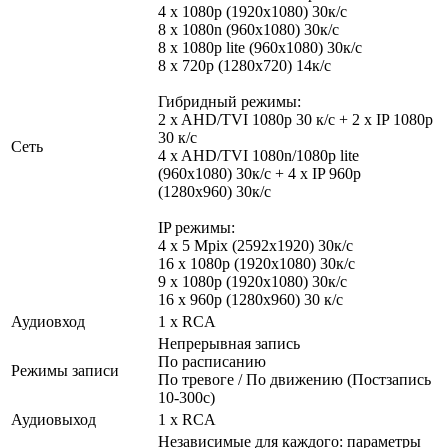
4 x 1080p (1920x1080) 30к/с
8 x 1080n (960x1080) 30к/c
8 x 1080p lite (960x1080) 30к/c
8 x 720p (1280x720) 14к/c
Гибридный режимы:
2 x AHD/TVI 1080p 30 к/с + 2 x IP 1080p
30 к/с
Сеть
4 x AHD/TVI 1080n/1080p lite
(960x1080) 30к/с + 4 х IP 960p
(1280x960) 30к/c
IP режимы:
4 х 5 Mpix (2592х1920) 30к/с
16 х 1080p (1920x1080) 30к/c
9 х 1080p (1920x1080) 30к/c
16 x 960p (1280x960) 30 к/с
Аудиовход
1 x RCA
Непрерывная запись
По расписанию
Режимы записи
По тревоге / По движению (Постзапись
10-300с)
Аудиовыход
1 x RCA
Независимые для каждого: параметры