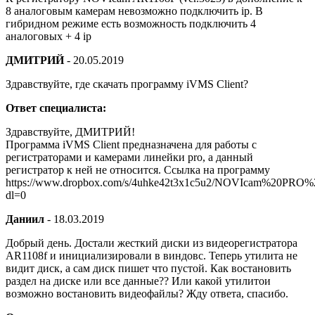
8 аналоговым камерам невозможно подключить ip. В
гибридном режиме есть возможность подключить 4
аналоговых + 4 ip
ДМИТРИЙ
-
20.05.2019
Здравствуйте, где скачать программу iVMS Client?
Ответ специалиста:
Здравствуйте, ДМИТРИЙ!
Программа iVMS Client предназначена для работы с
регистраторами и камерами линейки pro, а данный
регистратор к ней не относится. Ссылка на программу
https://www.dropbox.com/s/4uhke42t3x1c5u2/NOVIcam%20PRO
dl=0
Даниил
-
18.03.2019
Добрый день. Достали жесткий диски из видеорегистратора
AR1108f и инициализировали в виндовс. Теперь утилита не
видит диск, а сам диск пишет что пустой. Как востановить
раздел на диске или все данные?? Или какой утилитои
возможно востановить видеофайлы? Жду ответа, спасибо.