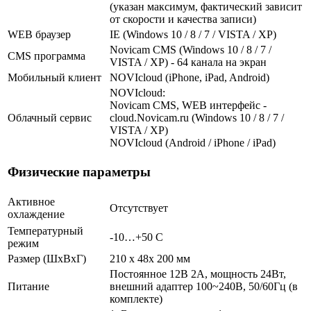
(указан максимум, фактический зависит
от скорости и качества записи)
WEB браузер
IE (Windows 10 / 8 / 7 / VISTA / XP)
Novicam CMS (Windows 10 / 8 / 7 /
CMS программа
VISTA / XP) - 64 канала на экран
Мобильный клиент
NOVIcloud (iPhone, iPad, Android)
NOVIcloud:
Novicam CMS, WEB интерфейс -
Облачный сервис
cloud.Novicam.ru (Windows 10 / 8 / 7 /
VISTA / XP)
NOVIcloud (Android / iPhone / iPad)
Физические параметры
Активное
Отсутствует
охлаждение
Температурный
-10…+50 С
режим
Размер (ШxВxГ)
210 x 48x 200 мм
Постоянное 12В 2А, мощность 24Вт,
Питание
внешний адаптер 100~240В, 50/60Гц (в
комплекте)