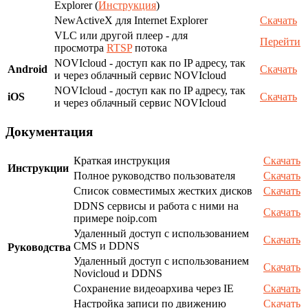
Explorer (
Инструкция
)
NewActiveX для Internet Explorer
Скачать
VLC или другой плеер - для
Перейти
просмотра
RTSP
потока
NOVIcloud - доступ как по IP адресу, так
Android
Скачать
и через облачный сервис NOVIcloud
NOVIcloud - доступ как по IP адресу, так
iOS
Скачать
и через облачный сервис NOVIcloud
Документация
Краткая инструкция
Скачать
Инструкции
Полное руководство пользователя
Скачать
Список совместимых жестких дисков
Скачать
DDNS сервисы и работа с ними на
Скачать
примере noip.com
Удаленный доступ с использованием
Скачать
CMS и DDNS
Руководства
Удаленный доступ с использованием
Скачать
Novicloud и DDNS
Сохранение видеоархива через IE
Скачать
Настройка записи по движению
Скачать