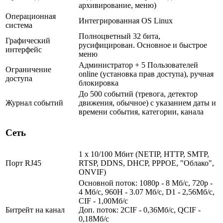
архивирование, меню)
Операционная
Интегрированная OS Linux
система
Полноцветный 32 бита,
Графический
русифицирован. Основное и быстрое
интерфейс
меню
Администратор + 5 Пользователей
Ограничение
online (установка прав доступа), ручная
доступа
блокировка
До 500 событий (тревога, детектор
Журнал событий
движения, обычное) с указанием даты и
времени события, категории, канала
Сеть
1 x 10/100 Мбит (NETIP, HTTP, SMTP,
Порт RJ45
RTSP, DDNS, DHCP, PPPOE, "Облако",
ONVIF)
Основной поток: 1080p - 8 Мб/с, 720р -
4 Мб/с, 960H - 3.07 Мб/с, D1 - 2,56Мб/с,
CIF - 1,00Мб/с
Битрейт на канал
Доп. поток: 2CIF - 0,36Мб/с, QCIF -
0,18Мб/с