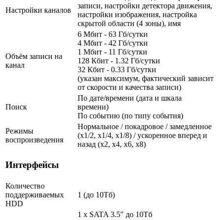
записи, настройки детектора движения,
Настройки каналов
настройки изображения, настройка
скрытой области (4 зоны), имя
6 Мбит - 63 Гб/сутки
4 Мбит - 42 Гб/сутки
1 Мбит - 11 Гб/сутки
Объём записи на
128 Кбит - 1.32 Гб/сутки
канал
32 Кбит - 0.33 Гб/сутки
(указан максимум, фактический зависит
от скорости и качества записи)
По дате/времени (дата и шкала
Поиск
времени)
По событию (по типу события)
Нормальное / покадровое / замедленное
Режимы
(х1/2, х1/4, х1/8) / ускоренное вперед и
воспроизведения
назад (х2, х4, х6, х8)
Интерфейсы
Количество
поддерживаемых
1 (до 10Тб)
HDD
1 x SATA 3.5" до 10Тб