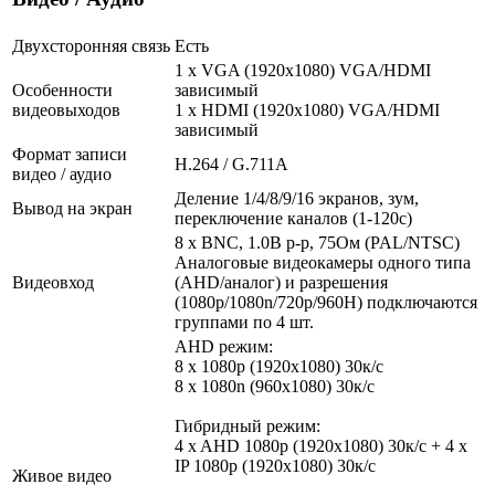
Двухсторонняя связь
Есть
1 x VGA (1920x1080) VGA/HDMI
Особенности
зависимый
видеовыходов
1 x HDMI (1920x1080) VGA/HDMI
зависимый
Формат записи
H.264 / G.711A
видео / аудио
Деление 1/4/8/9/16 экранов, зум,
Вывод на экран
переключение каналов (1-120с)
8 x BNC, 1.0В p-p, 75Ом (PAL/NTSC)
Аналоговые видеокамеры одного типа
Видеовход
(AHD/аналог) и разрешения
(1080p/1080n/720p/960Н) подключаются
группами по 4 шт.
AHD режим:
8 х 1080p (1920x1080) 30к/c
8 x 1080n (960x1080) 30к/c
Гибридный режим:
4 x AHD 1080р (1920x1080) 30к/с + 4 х
IP 1080p (1920x1080) 30к/c
Живое видео