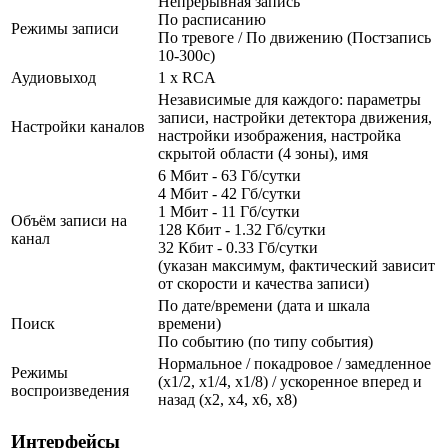
Непрерывная запись
По расписанию
Режимы записи
По тревоге / По движению (Постзапись
10-300с)
Аудиовыход
1 x RCA
Независимые для каждого: параметры
записи, настройки детектора движения,
Настройки каналов
настройки изображения, настройка
скрытой области (4 зоны), имя
6 Мбит - 63 Гб/сутки
4 Мбит - 42 Гб/сутки
1 Мбит - 11 Гб/сутки
Объём записи на
128 Кбит - 1.32 Гб/сутки
канал
32 Кбит - 0.33 Гб/сутки
(указан максимум, фактический зависит
от скорости и качества записи)
По дате/времени (дата и шкала
Поиск
времени)
По событию (по типу события)
Нормальное / покадровое / замедленное
Режимы
(х1/2, х1/4, х1/8) / ускоренное вперед и
воспроизведения
назад (х2, х4, х6, х8)
Интерфейсы