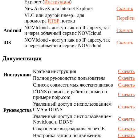
Explorer (
Инструкция
)
NewActiveX для Internet Explorer
Скачать
VLC или другой плеер - для
Перейти
просмотра
RTSP
потока
NOVIcloud - доступ как по IP адресу, так
Android
Скачать
и через облачный сервис NOVIcloud
NOVIcloud - доступ как по IP адресу, так
iOS
Скачать
и через облачный сервис NOVIcloud
Документация
Краткая инструкция
Скачать
Инструкции
Полное руководство пользователя
Скачать
Список совместимых жестких дисков
Скачать
DDNS сервисы и работа с ними на
Скачать
примере noip.com
Удаленный доступ с использованием
Скачать
CMS и DDNS
Руководства
Удаленный доступ с использованием
Скачать
Novicloud и DDNS
Сохранение видеоархива через IE
Скачать
Настройка записи по движению
Скачать