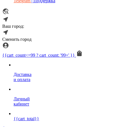
Telegram
| Поддержка
Ваш город:
Сменить город
{{cart_count<=99 ? cart_count: '99+' }}
Доставка
и оплата
Личный
кабинет
{{cart_total}}