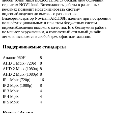
любой точки мира предоставляется бесплатным облачным
сервисом NOVIcloud. Возможность работы в различных
режимах позволит модернизировать систему
видеонаблюдения до высокого разрешения.
Видеорегистратор Novicam AR1108H идеален при построении
полнофункциональных и при этом бюджетных систем
видеонаблюдения высокого качества. Его бесшумная работа
не мешает окружающим, а компактный стильный дизайн
легко вписывается в любой дом, офис или магазин.
Поддерживаемые стандарты
Аналог 960H
8
AHD 1 Mpix (720p)
8
AHD 2 Mpix (1080n)
8
AHD 2 Mpix (1080p)
8
IP 1 Mpix (720p)
16
IP 2 Mpix (1080p)
8
IP 3 Mpix
4
IP 4 Mpix
4
IP 5 Mpix
4
Видео / Аудио