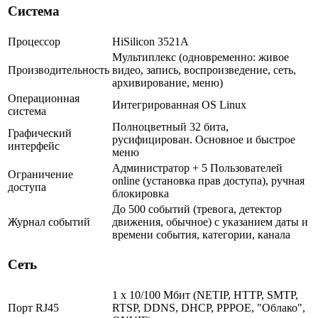
Система
Процессор
HiSilicon 3521A
Мультиплекс (одновременно: живое
Производительность
видео, запись, воспроизведение, сеть,
архивирование, меню)
Операционная
Интегрированная OS Linux
система
Полноцветный 32 бита,
Графический
русифицирован. Основное и быстрое
интерфейс
меню
Администратор + 5 Пользователей
Ограничение
online (установка прав доступа), ручная
доступа
блокировка
До 500 событий (тревога, детектор
Журнал событий
движения, обычное) с указанием даты и
времени события, категории, канала
Сеть
1 x 10/100 Мбит (NETIP, HTTP, SMTP,
Порт RJ45
RTSP, DDNS, DHCP, PPPOE, "Облако",