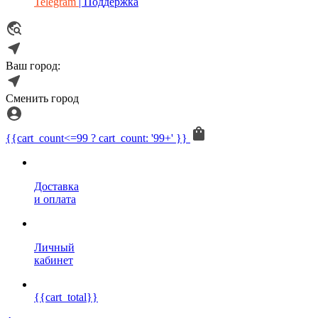
Telegram
| Поддержка
Ваш город:
Сменить город
{{cart_count<=99 ? cart_count: '99+' }}
Доставка
и оплата
Личный
кабинет
{{cart_total}}