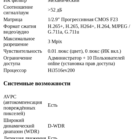
ИК фильтр
Механический
Соотношение
>52 дБ
сигнал/шум
Матрица
1/2.9" Прогрессивная CMOS F23
Формат сжатия
H.265+, H.265, H264+, H.264, MJPEG /
видео/аудио
G.711a, G.711u
Максимальное
3 Mpix
разрешение
Чувствительность
0.01 люкс (цвет), 0 люкс (ИК вкл.)
Ограничение
Администратор + 10 Пользователей
доступа
online (установка прав доступа)
Процессор
Hi3516ev200
Системные возможности
AVPC
(автокомпенсация
Есть
повреждённых
пикселей)
Широкий
динамический
D-WDR
диапазон (WDR)
Детекция движения
Есть