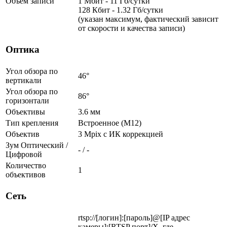
Объём записи
1 Мбит - 11 Гб/сутки
128 Кбит - 1.32 Гб/сутки
(указан максимум, фактический зависит
от скорости и качества записи)
Оптика
Угол обзора по
46°
вертикали
Угол обзора по
86°
горизонтали
Объективы
3.6 мм
Тип крепления
Встроенное (М12)
Объектив
3 Mpix c ИК коррекцией
Зум Оптический /
- / -
Цифровой
Количество
1
объективов
Сеть
rtsp://[логин]:[пароль]@[IP адрес
камеры]:[RTSP порт]/X, где