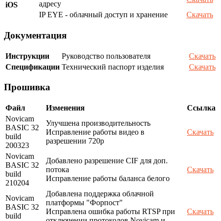
адресу
iOS
IP EYE - облачный доступ и хранение
Скачать
Документация
Инструкции
Руководство пользователя
Скачать
Спецификации
Технический паспорт изделия
Скачать
Прошивка
Файл
Изменения
Ссылка
Novicam
Улучшена производительность
BASIC 32
Исправление работы видео в
Скачать
build
разрешении 720p
200323
Novicam
Добавлено разрешение CIF для доп.
BASIC 32
потока
Скачать
build
Исправление работы баланса белого
210204
Добавлена поддержка облачной
Novicam
платформы "Форпост"
BASIC 32
Исправлена ошибка работы RTSP при
Скачать
build
отключении протоколов Novicam и