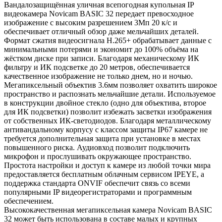
Вандалозащищённая уличная всепогодная купольная IP
видеокамера Novicam BASIC 32 передает превосходное
изображение с высоким разрешением 3Мп 20 к/с и
обеспечивает отличный обзор даже мельчайших деталей.
Формат сжатия видеосигнала H.265+ обрабатывает данные с
минимальными потерями и экономит до 100% объёма на
жёстком диске при записи. Благодаря механическому ИК
фильтру и ИК подсветке до 20 метров, обеспечивается
качественное изображение не только днем, но и ночью.
Мегапиксельный объектив 3.6мм позволяет охватить широкое
пространство и распознать мельчайшие детали. Используемое
в конструкции двойное стекло (одно для объектива, второе
для ИК подсветки) позволит избежать засветки изображения
от собственных ИК-светодиодов. Благодаря металлическому
антивандальному корпусу с классом защиты IP67 камере не
требуется дополнительная защита при установке в местах
повышенного риска. Аудиовход позволит подключить
микрофон и прослушивать окружающее пространство.
Простота настройки и доступ к камере из любой точки мира
предоставляется бесплатным облачным сервисом IPEYE, а
поддержка стандарта ONVIF обеспечит связь со всеми
популярными IP видеорегистраторами и программным
обеспечением.
Высококачественная мегапиксельная камера Novicam BASIC
32 может быть использована в составе малых и крупных