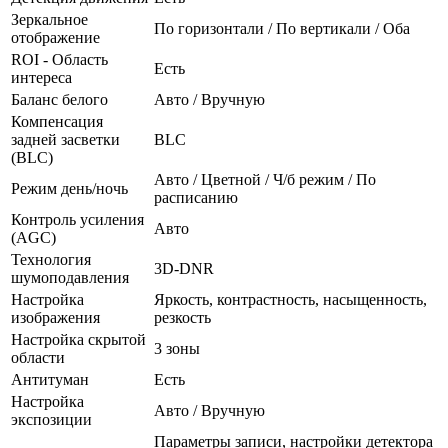
Зеркальное
По горизонтали / По вертикали / Оба
отображение
ROI - Область
Есть
интереса
Баланс белого
Авто / Вручную
Компенсация
задней засветки
BLC
(BLC)
Авто / Цветной / Ч/б режим / По
Режим день/ночь
расписанию
Контроль усиления
Авто
(AGC)
Технология
3D-DNR
шумоподавления
Настройка
Яркость, контрастность, насыщенность,
изображения
резкость
Настройка скрытой
3 зоны
области
Антитуман
Есть
Настройка
Авто / Вручную
экспозиции
Параметры записи, настройки детектора