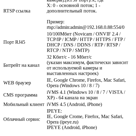
X: 0 - основной поток; 1 -
RTSP ссылка
дополнительный поток.
Пример:
rtsp://admin:admin@192.168.0.88:554/0
10/100Мбит (Novicam / ONVIF 2.4 /
TCP/IP / ICMP / HTTP / HTTPS / FTP /
Порт RJ45
DHCP / DNS / DDNS / RTP / RTSP /
RTCP / NTP / SMTP)
32 Кбит/с - 16 Мбит/с
(указан максимум, фактически зависит
Битрейт на канал
от используемой камеры и
выставленных настроек)
IE, Google Chrome, Firefox, Mac Safari,
WEB браузер
Opera (Windows 10 / 8 / 7)
iVMS 4.1 (Windows 10 / 8 / 7 / VISTA /
CMS программа
XP) - 64 канала на экран
Мобильный клиент
iVMS 4.5 (Android, iPhone)
IPEYE:
IE, Google Crome, Firefox, Mac Safari,
Облачный сервис
Opera (ipeye.ru)
IPEYE (Android, iPhone)