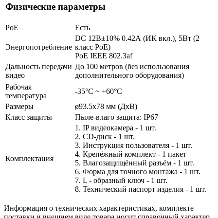
Физические параметры
PoE
Есть
DC 12В±10% 0.42А (ИК вкл.), 5Вт (2
Энергопотребление
класс PoE)
PoE IEEE 802.3af
Дальность передачи
До 100 метров (без использования
видео
дополнительного оборудования)
Рабочая
-35°С ~ +60°С
температура
Размеры
ø93.5x78 мм (ДхВ)
Класс защиты
Пыле-влаго защита: IP67
1. IP видеокамера - 1 шт.
2. СD-диск - 1 шт.
3. Инструкция пользователя - 1 шт.
4. Крепёжный комплект - 1 пакет
Комплектация
5. Влагозащищённый разъём - 1 шт.
6. Форма для точного монтажа - 1 шт.
7. L - образный ключ - 1 шт.
8. Технический паспорт изделия - 1 шт.
Информация о технических характеристиках, комплекте
поставки и внешнем виде товара носит справочный характер