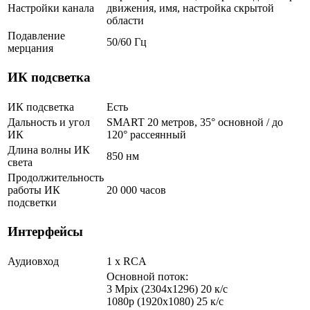
Настройки канала
движения, имя, настройка скрытой
области
Подавление
50/60 Гц
мерцания
ИК подсветка
ИК подсветка
Есть
Дальность и угол
SMART 20 метров, 35° основной / до
ИК
120° рассеянный
Длина волны ИК
850 нм
света
Продолжительность
работы ИК
20 000 часов
подсветки
Интерфейсы
Аудиовход
1 х RCA
Основной поток:
3 Mpix (2304x1296) 20 к/с
1080p (1920x1080) 25 к/с