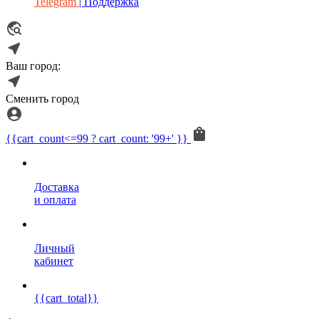
Telegram
| Поддержка
Ваш город:
Сменить город
{{cart_count<=99 ? cart_count: '99+' }}
Доставка
и оплата
Личный
кабинет
{{cart_total}}