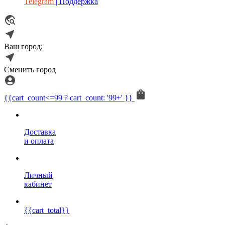
Telegram
| Поддержка
Ваш город:
Сменить город
{{cart_count<=99 ? cart_count: '99+' }}
Доставка
и оплата
Личный
кабинет
{{cart_total}}