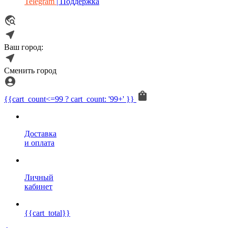
Telegram
| Поддержка
Ваш город:
Сменить город
{{cart_count<=99 ? cart_count: '99+' }}
Доставка
и оплата
Личный
кабинет
{{cart_total}}