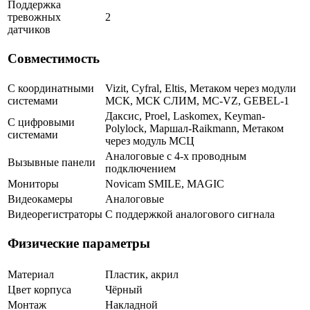
Поддержка
тревожных
2
датчиков
Совместимость
С координатными
Vizit, Cyfral, Eltis, Метаком через модули
системами
МСК, МСК СЛИМ, MC-VZ, GEBEL-1
Даксис, Proel, Laskomex, Keyman-
С цифровыми
Polylock, Маршал-Raikmann, Метаком
системами
через модуль МСЦ
Аналоговые с 4-х проводным
Вызывные панели
подключением
Мониторы
Novicam SMILE, MAGIC
Видеокамеры
Аналоговые
Видеорегистраторы
С поддержкой аналогового сигнала
Физические параметры
Материал
Пластик, акрил
Цвет корпуса
Чёрный
Монтаж
Накладной