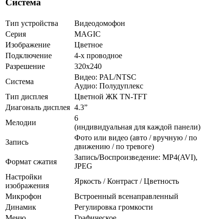
Система
Тип устройства
Видеодомофон
Серия
MAGIC
Изображение
Цветное
Подключение
4-х проводное
Разрешение
320х240
Видео: PAL/NTSC
Система
Аудио: Полудуплекс
Тип дисплея
Цветной ЖК TN-TFT
Диагональ дисплея
4.3”
6
Мелодии
(индивидуальная для каждой панели)
Фото или видео (авто / вручную / по
Запись
движению / по тревоге)
Запись/Воспроизведение: MP4(AVI),
Формат сжатия
JPEG
Настройки
Яркость / Контраст / Цветность
изображения
Микрофон
Встроенный всенаправленный
Динамик
Регулировка громкости
Меню
Графическое