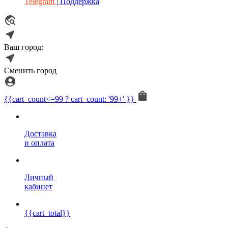
Telegram
| Поддержка
Ваш город:
Сменить город
{{cart_count<=99 ? cart_count: '99+' }}
Доставка
и оплата
Личный
кабинет
{{cart_total}}