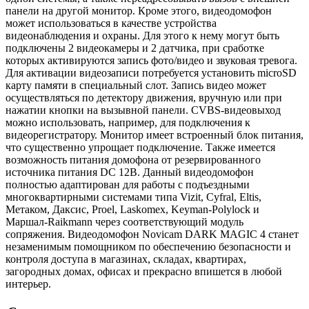
панели на другой монитор. Кроме этого, видеодомофон
может использоваться в качестве устройства
видеонаблюдения и охраны. Для этого к нему могут быть
подключены 2 видеокамеры и 2 датчика, при сработке
которых активируются запись фото/видео и звуковая тревога.
Для активации видеозаписи потребуется установить microSD
карту памяти в специальный слот. Запись видео может
осуществляться по детектору движения, вручную или при
нажатии кнопки на вызывной панели. CVBS-видеовыход
можно использовать, например, для подключения к
видеорегистратору. Монитор имеет встроенный блок питания,
что существенно упрощает подключение. Также имеется
возможность питания домофона от резервированного
источника питания DC 12В. Данный видеодомофон
полностью адаптирован для работы с подъездными
многоквартирными системами типа Vizit, Cyfral, Eltis,
Метаком, Даксис, Proel, Laskomex, Keyman-Polylock и
Маршал-Raikmann через соответствующий модуль
сопряжения. Видеодомофон Novicam DARK MAGIC 4 станет
незаменимым помощником по обеспечению безопасности и
контроля доступа в магазинах, складах, квартирах,
загородных домах, офисах и прекрасно впишется в любой
интерьер.