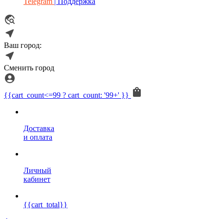
Telegram
| Поддержка
Ваш город:
Сменить город
{{cart_count<=99 ? cart_count: '99+' }}
Доставка
и оплата
Личный
кабинет
{{cart_total}}