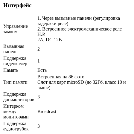
Интерфейс
1. Через вызывные панели (регулировка
задержки реле)
Управление
2. Встроенное электромеханическое реле
замком
Н.Р.
2A, DC 12В
Вызывная
2
панель
Поддержка
1
видеокамер
Память
Есть
Встроенная на 86 фото,
Тип памяти
Слот для карт microSD (до 32Гб, класс 10 и
выше)
Поддержка
3
доп.мониторов
Интерком
между
Broadcast
мониторами
Поддержка
3
аудиотрубок