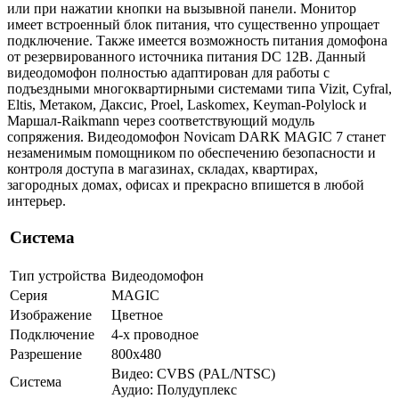
или при нажатии кнопки на вызывной панели. Монитор
имеет встроенный блок питания, что существенно упрощает
подключение. Также имеется возможность питания домофона
от резервированного источника питания DC 12В. Данный
видеодомофон полностью адаптирован для работы с
подъездными многоквартирными системами типа Vizit, Cyfral,
Eltis, Метаком, Даксис, Proel, Laskomex, Keyman-Polylock и
Маршал-Raikmann через соответствующий модуль
сопряжения. Видеодомофон Novicam DARK MAGIC 7 станет
незаменимым помощником по обеспечению безопасности и
контроля доступа в магазинах, складах, квартирах,
загородных домах, офисах и прекрасно впишется в любой
интерьер.
Система
Тип устройства
Видеодомофон
Серия
MAGIC
Изображение
Цветное
Подключение
4-х проводное
Разрешение
800x480
Видео: CVBS (PAL/NTSC)
Система
Аудио: Полудуплекс