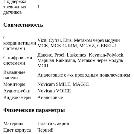
Поддержка
тревожных
1
датчиков
Совместимость
С
Vizit, Cyfral, Eltis, Метаком через модули
координатными
МСК, МСК СЛИМ, MC-VZ, GEBEL-1
системами
Даксис, Proel, Laskomex, Keyman-Polylock,
С цифровыми
Маршал-Raikmann, Метаком через модуль
системами
МСЦ
Вызывные
Аналоговые с 4-х проводным подключением
панели
Мониторы
Novicam SMILE, MAGIC
Аудиотрубки
Novicam VOICE
Видеокамеры
Аналоговые
Физические параметры
Материал
Пластик, акрил
Цвет корпуса
Чёрный