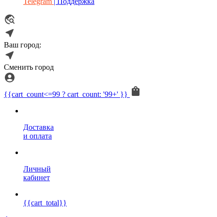
Telegram
| Поддержка
Ваш город:
Сменить город
{{cart_count<=99 ? cart_count: '99+' }}
Доставка
и оплата
Личный
кабинет
{{cart_total}}