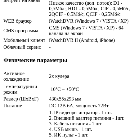
Битрейт на канал
Низкое качество (доп. поток): D1 -
0,5Мб/с, HD1 - 0,5Мб/с, CIF - 0,5Мб/с,
2QCIF - 0,5Мб/с, QCIF - 0,25Мб/с
WEB браузер
iWatchDVR (Windows 7 / VISTA / XP)
CMS (Windows 7 / VISTA / XP) - 64
CMS программа
канала на экран
Мобильный клиент
iWatchDVR II (Android, iPhone)
Облачный сервис
-
Физические параметры
Активное
2х кулера
охлаждение
Температурный
-10°C ~ +50°C
режим
Размер (ШxВxГ)
430x55x293 мм
Питание
DC 12В 6A, мощность 72Вт
1. IP видеорегистратор - 1 шт.
2. Внешний адаптер питания - 1шт.
3. Кабель питания - 1 шт.
4. USB мышь - 1 шт.
5. ИК пульт - 1 шт.