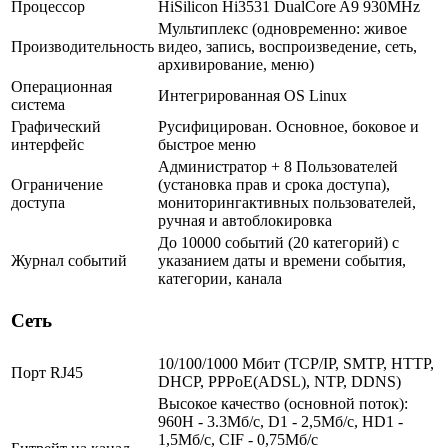
Процессор
HiSilicon Hi3531 DualCore A9 930MHz
Мультиплекс (одновременно: живое
Производительность
видео, запись, воспроизведение, сеть,
архивирование, меню)
Операционная
Интегрированная OS Linux
система
Графический
Русифицирован. Основное, боковое и
интерфейс
быстрое меню
Администратор + 8 Пользователей
Ограничение
(установка прав и срока доступа),
доступа
мониторингактивных пользователей,
ручная и автоблокировка
До 10000 событий (20 категорий) с
Журнал событий
указанием даты и времени события,
категории, канала
Сеть
10/100/1000 Мбит (TCP/IP, SMTP, HTTP,
Порт RJ45
DHCP, PPPoE(ADSL), NTP, DDNS)
Высокое качество (основной поток):
960H - 3.3Мб/с, D1 - 2,5Мб/с, HD1 -
1,5Мб/с, CIF - 0,75Мб/с