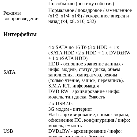
По событию (по типу события)
Нормальное / покадровое / замедленное
Режимы
(х1/2, х1/4, х1/8) / ускоренное вперед и
воспроизведения
назад (х4, х8, х16, х32)
Интерфейсы
4 х SATA до 16 Тб (3 х HDD + 1 x
eSATA HDD / 2 x HDD + 1 x DVD±RW
+ 1 x eSATA HDD)
HDD - основное хранение данных /
инфо: модель, статус диска, объем
SATA
заполнения, температура, режим
(только чтение, запись, перезапись),
S.M.A.R.T. информация
DVD-RW - архивирование / инфо:
модель, тип диска, ёмкость
2 x USB2.0:
3G модем - интернет
Flash - архивирование, снимок экрана,
обновление ПО, конфигурация / инфо:
модель, ёмкость
USB
DVD±RW - архивирование / инфо:
модель, тип диска, ёмкость