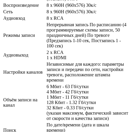
Воспроизведение
8 x 960H (960х576) 30к/с
Сеть
8 x 960H (960х576) 30к/с
Аудиовход
8 x RCA
Непрерывная запись По расписанию (4
программируемые схемы записи, 50
Режимы записи
праздничных дней) По тревоге
(Предзапись 1-10 сек, Постзапись 1 -
100 сек)
2 x RCA
Аудиовыход
1 x HDMI
Независимые для каждого: параметры
записи и передачи по сети, настройки
Настройки каналов
тревоги, расположение штампа
времени
6 Мбит - 63 Гб/сутки
4 Мбит - 42 Гб/сутки
1 Мбит - 11 Гб/сутки
Объём записи на
128 Кбит - 1.32 Гб/сутки
канал
32 Кбит - 0.33 Гб/сутки
(указан максимум, фактический зависит
от скорости и качества записи)
По дате/времени (дата и шкала
Поиск
времени)