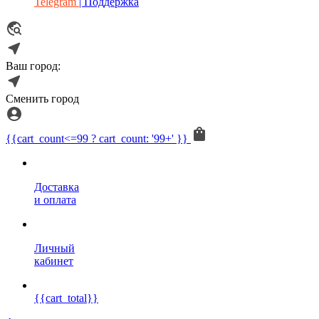
Telegram
| Поддержка
Ваш город:
Сменить город
{{cart_count<=99 ? cart_count: '99+' }}
Доставка
и оплата
Личный
кабинет
{{cart_total}}