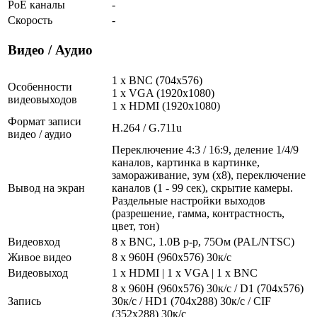
PoE каналы
-
Скорость
-
Видео / Аудио
1 x BNC (704x576)
Особенности
1 x VGA (1920x1080)
видеовыходов
1 x HDMI (1920x1080)
Формат записи
H.264 / G.711u
видео / аудио
Переключение 4:3 / 16:9, деление 1/4/9
каналов, картинка в картинке,
замораживание, зум (x8), переключение
Вывод на экран
каналов (1 - 99 сек), скрытие камеры.
Раздельные настройки выходов
(разрешение, гамма, контрастность,
цвет, тон)
Видеовход
8 x BNC, 1.0В p-p, 75Ом (PAL/NTSC)
Живое видео
8 x 960H (960х576) 30к/с
Видеовыход
1 x HDMI | 1 x VGA | 1 x BNC
8 х 960H (960x576) 30к/с / D1 (704х576)
Запись
30к/с / HD1 (704х288) 30к/с / CIF
(352x288) 30к/с