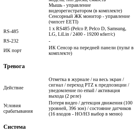
Мышь - управление
видеорегистратором (в комплекте)
Сенсорный ЖК монитор - управление
(чипсет EETI)
1 x RS485 (Pelco P, Pelco D, Samsung,
RS-485
LG, LiLin / 2400 - 19200 кбит/с)
RS-232
-
ИК Сенсор на передней панели (пульт в
ИК порт
комплекте)
Тревога
Отметка в журнале / на весь экран /
сигнал / переход PTZ к предпозиции /
Действие
уведомление по email / активация
выхода (2 реле)
Потеря видео / детекция движения (100
Условия
уровней, 396 зон) / состояние датчиков
срабатывания
(16 входов - НО/НЗ выбор в меню)
Система