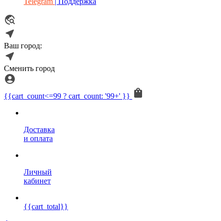
Telegram
| Поддержка
Ваш город:
Сменить город
{{cart_count<=99 ? cart_count: '99+' }}
Доставка
и оплата
Личный
кабинет
{{cart_total}}