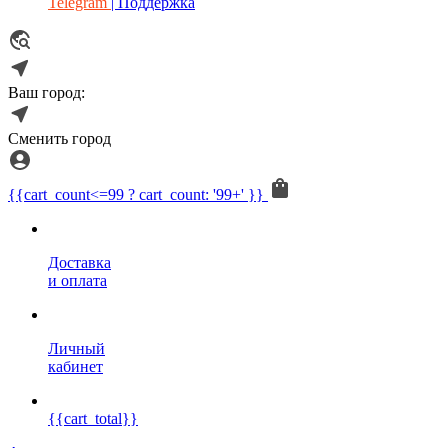
Telegram
| Поддержка
Ваш город:
Сменить город
{{cart_count<=99 ? cart_count: '99+' }}
Доставка
и оплата
Личный
кабинет
{{cart_total}}