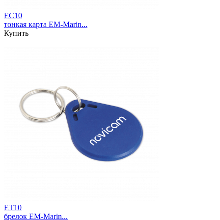
EC10
тонкая карта EM-Marin...
Купить
ET10
брелок EM-Marin...