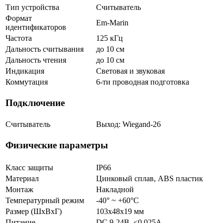
Тип устройства
Считыватель
Формат
Em-Marin
идентификаторов
Частота
125 кГц
Дальность считывания
до 10 см
Дальность чтения
до 10 см
Индикация
Световая и звуковая
Коммутация
6-ти проводная подготовка
Подключение
Считыватель
Выход: Wiegand-26
Физические параметры
Класс защиты
IP66
Материал
Цинковый сплав, ABS пластик
Монтаж
Накладной
Температурный режим
-40° ~ +60°С
Размер (ШxВxГ)
103x48x19 мм
Питание
DC 9-24В, <0.025А