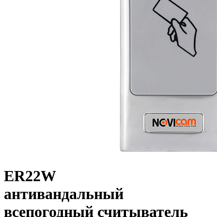
ER22W
антивандальный
всепогодный считыватель