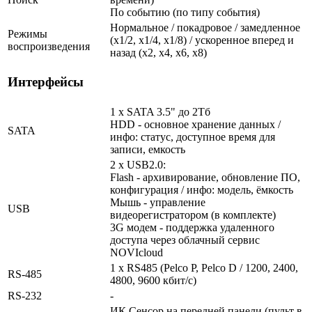
По событию (по типу события)
Нормальное / покадровое / замедленное
Режимы
(х1/2, х1/4, х1/8) / ускоренное вперед и
воспроизведения
назад (х2, х4, х6, х8)
Интерфейсы
1 x SATA 3.5" до 2Тб
HDD - основное хранение данных /
SATA
инфо: статус, доступное время для
записи, емкость
2 x USB2.0:
Flash - архивирование, обновление ПО,
конфигурация / инфо: модель, ёмкость
Мышь - управление
USB
видеорегистратором (в комплекте)
3G модем - поддержка удаленного
доступа через облачный сервис
NOVIcloud
1 х RS485 (Pelco P, Pelco D / 1200, 2400,
RS-485
4800, 9600 кбит/с)
RS-232
-
ИК Сенсор на передней панели (пульт в