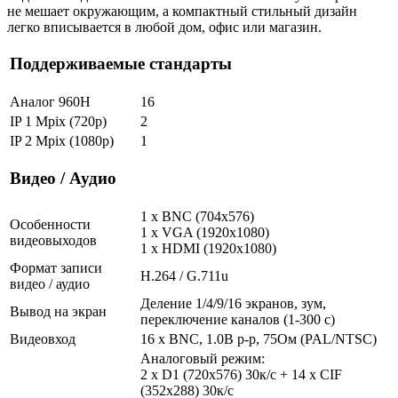
не мешает окружающим, а компактный стильный дизайн
легко вписывается в любой дом, офис или магазин.
Поддерживаемые стандарты
Аналог 960H
16
IP 1 Mpix (720p)
2
IP 2 Mpix (1080p)
1
Видео / Аудио
1 x BNC (704x576)
Особенности
1 x VGA (1920x1080)
видеовыходов
1 x HDMI (1920x1080)
Формат записи
H.264 / G.711u
видео / аудио
Деление 1/4/9/16 экранов, зум,
Вывод на экран
переключение каналов (1-300 с)
Видеовход
16 x BNC, 1.0В p-p, 75Ом (PAL/NTSC)
Аналоговый режим:
2 х D1 (720x576) 30к/с + 14 х CIF
(352x288) 30к/с