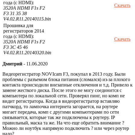
года (с HDMI):
Скачать
3520A HDMI F1s F2
F3 31 35 38
V4.02.R11.20140115.bin
Прошивка для
регистраторов 2014
года (с HDMI):
Скачать
3520A HDMI F1s F2
F3 3C 45 46
V4.02.R11.20140320.bin
Дмитрий
-
11.06.2020
Видеорегистратор NOVIcam F3, покупал в 2013 году. Были
проблемы с разъемом блока питания (сломался) из-за плохого
контакта происходили внезапные отключения и т.д. Привело к
замене жесткого диска. После этого не могу соединится с
компьютера по локальной сети. Проверял пинг, но комп не
видит регистратора. Когда в видеорегистратор вставляю
патчкорд, то лампочка интернета загорается, на роутере
мигает передача, комп с другими компьютерами по сети
связывается, которые так же подключены к роутеру. IP
правильный, маска та же. На что еще обратить внимание ?
Можно ли ноутбук напрямую подключить ? или через роутер
надо?