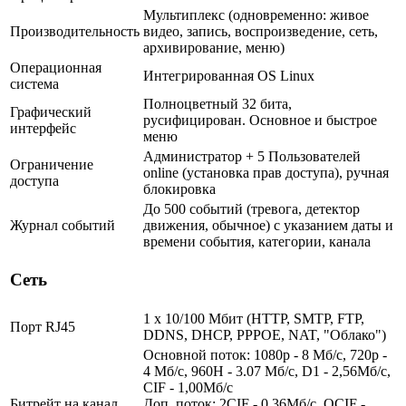
Мультиплекс (одновременно: живое
Производительность
видео, запись, воспроизведение, сеть,
архивирование, меню)
Операционная
Интегрированная OS Linux
система
Полноцветный 32 бита,
Графический
русифицирован. Основное и быстрое
интерфейс
меню
Администратор + 5 Пользователей
Ограничение
online (установка прав доступа), ручная
доступа
блокировка
До 500 событий (тревога, детектор
Журнал событий
движения, обычное) с указанием даты и
времени события, категории, канала
Сеть
1 x 10/100 Мбит (HTTP, SMTP, FTP,
Порт RJ45
DDNS, DHCP, PPPOE, NAT, "Облако")
Основной поток: 1080p - 8 Мб/с, 720р -
4 Мб/с, 960H - 3.07 Мб/с, D1 - 2,56Мб/с,
CIF - 1,00Мб/с
Битрейт на канал
Доп. поток: 2CIF - 0,36Мб/с, QCIF -