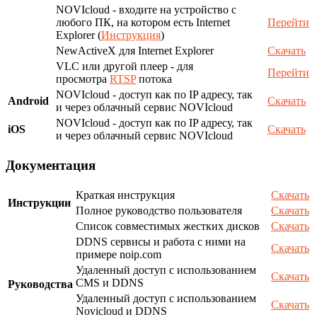
NOVIcloud - входите на устройство с
любого ПК, на котором есть Internet
Перейти
Explorer (
Инструкция
)
NewActiveX для Internet Explorer
Скачать
VLC или другой плеер - для
Перейти
просмотра
RTSP
потока
NOVIcloud - доступ как по IP адресу, так
Android
Скачать
и через облачный сервис NOVIcloud
NOVIcloud - доступ как по IP адресу, так
iOS
Скачать
и через облачный сервис NOVIcloud
Документация
Краткая инструкция
Скачать
Инструкции
Полное руководство пользователя
Скачать
Список совместимых жестких дисков
Скачать
DDNS сервисы и работа с ними на
Скачать
примере noip.com
Удаленный доступ с использованием
Скачать
CMS и DDNS
Руководства
Удаленный доступ с использованием
Скачать
Novicloud и DDNS