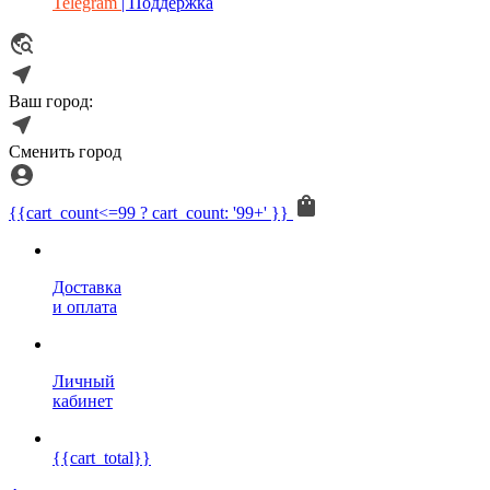
Telegram
| Поддержка
Ваш город:
Сменить город
{{cart_count<=99 ? cart_count: '99+' }}
Доставка
и оплата
Личный
кабинет
{{cart_total}}