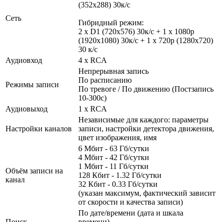
(352x288) 30к/с
Сеть
Гибридный режим:
2 x D1 (720x576) 30к/с + 1 х 1080p
(1920x1080) 30к/c + 1 x 720p (1280x720)
30 к/с
Аудиовход
4 x RCA
Непрерывная запись
По расписанию
Режимы записи
По тревоге / По движению (Постзапись
10-300с)
Аудиовыход
1 x RCA
Независимые для каждого: параметры
Настройки каналов
записи, настройки детектора движения,
цвет изображения, имя
6 Мбит - 63 Гб/сутки
4 Мбит - 42 Гб/сутки
1 Мбит - 11 Гб/сутки
Объём записи на
128 Кбит - 1.32 Гб/сутки
канал
32 Кбит - 0.33 Гб/сутки
(указан максимум, фактический зависит
от скорости и качества записи)
По дате/времени (дата и шкала
Поиск
времени)