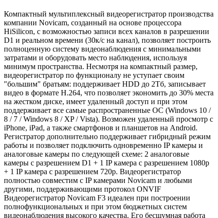
Компактный мультиплексный видеорегистратор производства
компании Novicam, созданный на основе процессора
HiSilicon, с возможностью записи всех каналов в разрешении
D1 и реальном времени (30к/с на канал), позволяет построить
полноценную систему видеонаблюдения с минимальными
затратами и оборудовать место наблюдения, используя
минимум пространства. Несмотря на компактный размер,
видеорегистратор по функционалу не уступает своим
"большим" братьям: поддерживает HDD до 2Тб, записывает
видео в формате H.264, что позволяет экономить до 30% места
на жестком диске, имеет удаленный доступ и при этом
поддерживает все самые распространенные ОС (Windows 10 /
8 / 7 / Windows 8 / XP / Vista). Возможен удаленный просмотр с
iPhone, iPad, а также смартфонов и планшетов на Android.
Регистратор дополнительно поддерживает гибридный режим
работы и позволяет подключить одновременно IP камеры и
аналоговые камеры по следующей схеме: 2 аналоговые
камеры с разрешением D1 + 1 IP камера с разрешением 1080p
+ 1 IP камера с разрешением 720p. Видеорегистратор
полностью совместим с IP камерами Novicam и любыми
другими, поддерживающими протокол ONVIF
Видеорегистратор Novicam F3 идеален при построении
полнофункциональных и при этом бюджетных систем
видеонаблюдения высокого качества. Его бесшумная работа