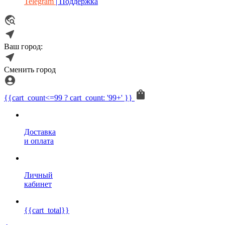
Telegram
| Поддержка
Ваш город:
Сменить город
{{cart_count<=99 ? cart_count: '99+' }}
Доставка
и оплата
Личный
кабинет
{{cart_total}}