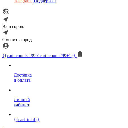
Telegram
| Поддержка
Ваш город:
Сменить город
{{cart_count<=99 ? cart_count: '99+' }}
Доставка
и оплата
Личный
кабинет
{{cart_total}}