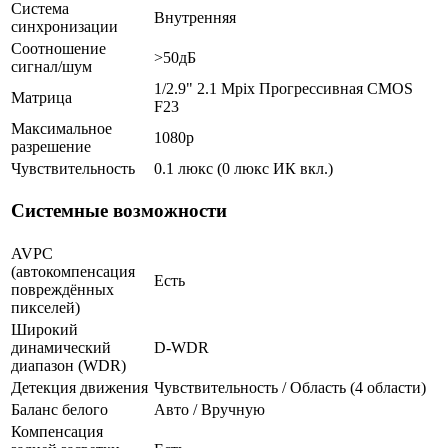
Система
Внутренняя
синхронизации
Соотношение
>50дБ
сигнал/шум
1/2.9" 2.1 Mpix Прогрессивная CMOS
Матрица
F23
Максимальное
1080p
разрешение
Чувствительность
0.1 люкс (0 люкс ИК вкл.)
Системные возможности
AVPC
(автокомпенсация
Есть
повреждённых
пикселей)
Широкий
динамический
D-WDR
диапазон (WDR)
Детекция движения
Чувствительность / Область (4 области)
Баланс белого
Авто / Вручную
Компенсация