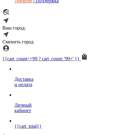
Telegram
| Поддержка
Ваш город:
Сменить город
{{cart_count<=99 ? cart_count: '99+' }}
Доставка
и оплата
Личный
кабинет
{{cart_total}}