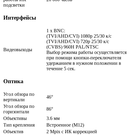
подсветки
Интерфейсы
1 x BNC:
(TVI/AHD/CVI) 1080p 25/30 к/с
(TVI/AHD/CVI) 720p 25/30 к/с
(CVBS) 960H PAL/NTSC
Видеовыходы
Выбор режима работы осуществляется
при помощи кнопки-переключателя
удержанием в нужном положении в
течение 5 сек.
Оптика
Угол обзора по
46°
вертикали
Угол обзора по
86°
горизонтали
Объективы
3.6 мм
Тип крепления
Встроенное (М12)
Объектив
2 Mpix c ИК коррекцией