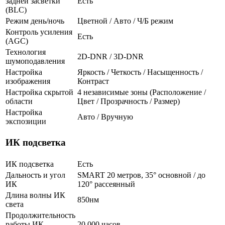
задней засветки
Есть
(BLC)
Режим день/ночь
Цветной / Авто / Ч/Б режим
Контроль усиления
Есть
(AGC)
Технология
2D-DNR / 3D-DNR
шумоподавления
Настройка
Яркость / Четкость / Насыщенность /
изображения
Контраст
Настройка скрытой
4 независимые зоны (Расположение /
области
Цвет / Прозрачность / Размер)
Настройка
Авто / Вручную
экспозиции
ИК подсветка
ИК подсветка
Есть
Дальность и угол
SMART 20 метров, 35° основной / до
ИК
120° рассеянный
Длина волны ИК
850нм
света
Продолжительность
работы ИК
20 000 часов