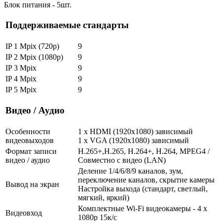
Блок питания - 5шт.
Поддерживаемые стандарты
IP 1 Mpix (720p)
9
IP 2 Mpix (1080p)
9
IP 3 Mpix
9
IP 4 Mpix
9
IP 5 Mpix
9
Видео / Аудио
Особенности
1 x HDMI (1920x1080) зависимый
видеовыходов
1 x VGA (1920x1080) зависимый
Формат записи
H.265+,H.265, H.264+, H.264, MPEG4 /
видео / аудио
Совместно с видео (LAN)
Деление 1/4/6/8/9 каналов, зум,
переключение каналов, скрытие камеры
Вывод на экран
Настройка выхода (стандарт, светлый,
мягкий, яркий)
Комплектные Wi-Fi видеокамеры - 4 x
Видеовход
1080p 15к/с