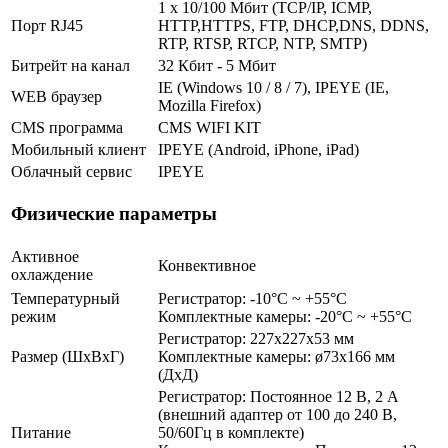
1 x 10/100 Мбит (TCP/IP, ICMP,
Порт RJ45
HTTP,HTTPS, FTP, DHCP,DNS, DDNS,
RTP, RTSP, RTCP, NTP, SMTP)
Битрейт на канал
32 Кбит - 5 Мбит
IE (Windows 10 / 8 / 7), IPEYE (IE,
WEB браузер
Mozilla Firefox)
CMS программа
CMS WIFI KIT
Мобильный клиент
IPEYE (Android, iPhone, iPad)
Облачный сервис
IPEYE
Физические параметры
Активное
Конвективное
охлаждение
Температурный
Регистратор: -10°C ~ +55°C
режим
Комплектные камеры: -20°C ~ +55°C
Регистратор: 227x227x53 мм
Размер (ШxВxГ)
Комплектные камеры: ø73x166 мм
(ДxД)
Регистратор: Постоянное 12 В, 2 А
(внешний адаптер от 100 до 240 В,
Питание
50/60Гц в комплекте)