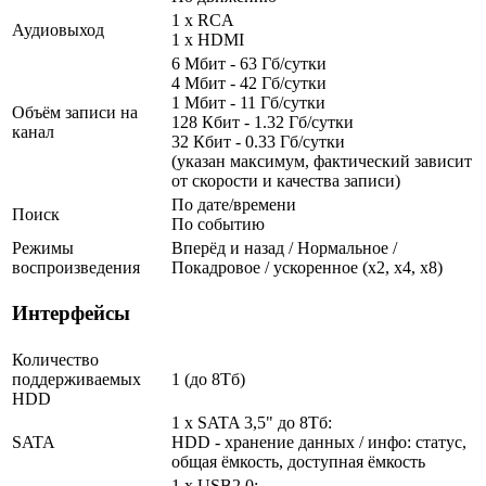
1 x RCA
Аудиовыход
1 x HDMI
6 Мбит - 63 Гб/сутки
4 Мбит - 42 Гб/сутки
1 Мбит - 11 Гб/сутки
Объём записи на
128 Кбит - 1.32 Гб/сутки
канал
32 Кбит - 0.33 Гб/сутки
(указан максимум, фактический зависит
от скорости и качества записи)
По дате/времени
Поиск
По событию
Режимы
Вперёд и назад / Нормальное /
воспроизведения
Покадровое / ускоренное (х2, х4, х8)
Интерфейсы
Количество
поддерживаемых
1 (до 8Тб)
HDD
1 x SATA 3,5" до 8Тб:
SATA
HDD - хранение данных / инфо: статус,
общая ёмкость, доступная ёмкость
1 x USB2.0: