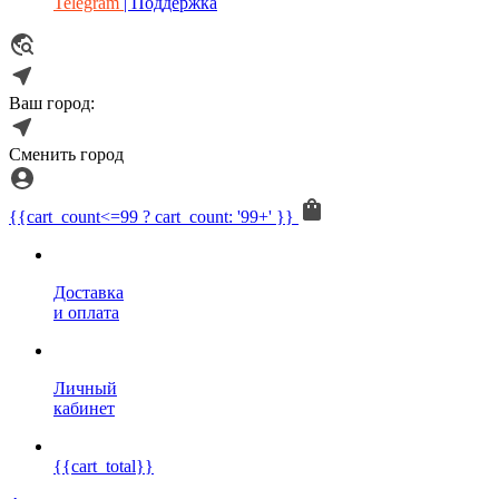
Telegram
| Поддержка
Ваш город:
Сменить город
{{cart_count<=99 ? cart_count: '99+' }}
Доставка
и оплата
Личный
кабинет
{{cart_total}}