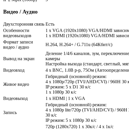
Видео / Аудио
Двухсторонняя связь
Есть
Особенности
1 x VGA (1920x1080) VGA/HDMI зависи
видеовыходов
1 x HDMI (1920x1080) VGA/HDMI завис
Формат записи
H.264, H.264+ / G.711u (64Кбит/с)
видео / аудио
Деление 1/4/6 каналов, зум, переключени
Вывод на экран
камеры
Настройка выхода (стандарт, светлый, мя
Видеовход
4 x BNC, 1.0В p-p, 75Ом (Автоопределени
Гибридный (основной) режим:
4 х 1080p/720р (TVI/AHD/CVI) / 960H 30 к/
Живое видео
IP режим: 5 х D1 30 к/с
1 x 1080p 30 к/с
Видеовыход
1 x HDMI | 1 x VGA
Гибридный (основной) режим:
4 х 1080p lite/720р (TVI/AHD/CVI) / 960H 3
Запись
30 к/с
IP режим: 5 х 1080p 30 к/с
720p (1280х720) 1 x 30к/с / 4 x 1к/с