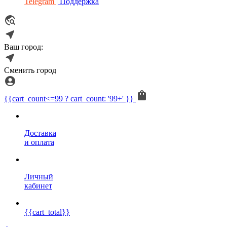
Telegram
| Поддержка
Ваш город:
Сменить город
{{cart_count<=99 ? cart_count: '99+' }}
Доставка
и оплата
Личный
кабинет
{{cart_total}}