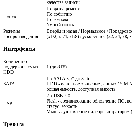
качества записи)
По дате/времени
По событию
Поиск
По меткам
Умный поиск
Режимы
Вперёд и назад / Нормальное / Покадрово
воспроизведения
(х1/2, х1/4, х1/8) / ускоренное (х2, х4, х8, 
Интерфейсы
Количество
поддерживаемых
1 (до 8Тб)
HDD
1 x SATA 3,5" до 8Тб:
SATA
HDD - основное хранение данных / S.M.A.R
общая ёмкость, доступная ёмкость
2 x USB 2.0:
Flash - архивирование обновление ПО, ко
USB
статус, ёмкость
Мышь - управление видеорегистратором (
Тревога