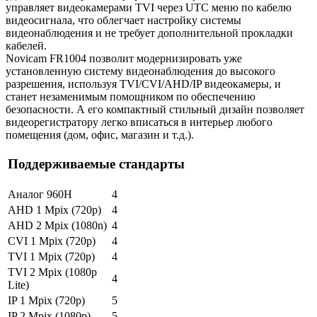
управляет видеокамерами TVI через UTC меню по кабелю
видеосигнала, что облегчает настройку системы
видеонаблюдения и не требует дополнительной прокладки
кабелей.
Novicam FR1004 позволит модернизировать уже
установленную систему видеонаблюдения до высокого
разрешения, используя TVI/CVI/AHD/IP видеокамеры, и
станет незаменимым помощником по обеспечению
безопасности. А его компактный стильный дизайн позволяет
видеорегистратору легко вписаться в интерьер любого
помещения (дом, офис, магазин и т.д.).
Поддерживаемые стандарты
Аналог 960H
4
AHD 1 Mpix (720p)
4
AHD 2 Mpix (1080n)
4
CVI 1 Mpix (720p)
4
TVI 1 Mpix (720p)
4
TVI 2 Mpix (1080p
4
Lite)
IP 1 Mpix (720p)
5
IP 2 Mpix (1080p)
5