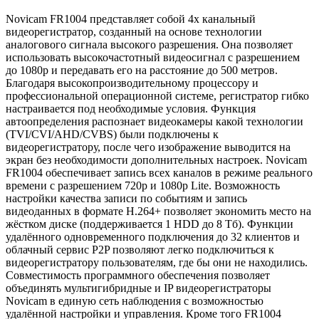
Novicam FR1004 представляет собой 4х канальный
видеорегистратор, созданный на основе технологии
аналогового сигнала высокого разрешения. Она позволяет
использовать высокочастотный видеосигнал с разрешением
до 1080p и передавать его на расстояние до 500 метров.
Благодаря высокопроизводительному процессору и
профессиональной операционной системе, регистратор гибко
настраивается под необходимые условия. Функция
автоопределения распознает видеокамеры какой технологии
(TVI/CVI/AHD/CVBS) были подключены к
видеорегистратору, после чего изображение выводится на
экран без необходимости дополнительных настроек. Novicam
FR1004 обеспечивает запись всех каналов в режиме реального
времени с разрешением 720р и 1080p Lite. Возможность
настройки качества записи по событиям и запись
видеоданных в формате H.264+ позволяет экономить место на
жёстком диске (поддерживается 1 HDD до 8 Tб). Функции
удалённого одновременного подключения до 32 клиентов и
облачный сервис P2P позволяют легко подключиться к
видеорегистратору пользователям, где бы они не находились.
Совместимость программного обеспечения позволяет
объединять мультигибридные и IP видеорегистраторы
Novicam в единую сеть наблюдения с возможностью
удалённой настройки и управления. Кроме того FR1004