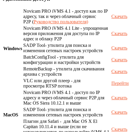
Novicam PRO iVMS 4.1 - доступ как по IP
адресу, так и через облачный сервис
Скачать
P2P (
Руководство пользователя)
Novicam PRO iVMS 4.1 Lite - упрощенная
версия приложения для доступа по IP
Скачать
адрес и облаку P2P
SADP Tool- утилита для поиска и
Скачать
Windows
изменения сетевых настроек устройств
BatchConfigTool - утилита для
Скачать
конфигурации и настройки устройств
RemoteBackup - утилита для скачивания
Скачать
архива с устройств
VLC или другой плеер - для
Перейти
просмотра RTSP потока
Novicam PRO iVMS 4.1 - доступ по IP
адресу и через облачный сервис P2P для
Скачать
Mac OS Siera 10.12.1 и выше
SADP Tool- утилита для поиска и
Скачать
MacOS
изменения сетевых настроек устройств
Плагин для Safari - для Mac OS X El
Capitan 10.11.4 и выше (если не
Скачать
устанавливается, то используйте iVMS 4.1