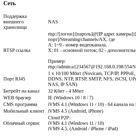
Сеть
Поддержка
внешнего
NAS
хранилища
rtsp://[логин]:[пароль]@[IP адрес камеры]
порт]/Streaming/channels/AX, где
A: 1~9 - номер видеоканала.
RTSP ссылка
X: 01 - основной поток; 02 - дополнитель
Пример:
rtsp://admin:a1234567@192.168.0.198:554/S
1 x 10/100 Мбит (Novicam, TCP/IP, PPPoE
Порт RJ45
DDNS, NTP, RTSP, SMTP, NFS, iSCSI, UP
NAS, IP SAN)
Битрейт на канал
32 Кбит - 4 Мбит
WEB браузер
IE (Windows 10 / 8 / 7)
CMS программа
iVMS 4.1 (Windows 11 / 10) - 64 канала на
Мобильный клиент
iVMS 4.5 (Android, iPhone)
Cloud Р2Р:
Облачный сервис
iVMS 4.1 (Windows 11 / 10)
iVMS 4.5, (Android / iPhone / iPad)