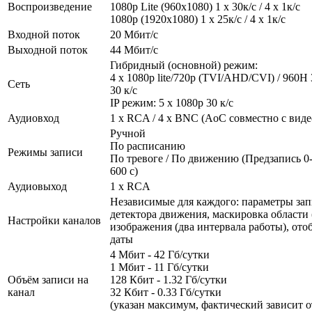
Воспроизведение
1080p Lite (960x1080) 1 x 30к/с / 4 x 1к/с
1080р (1920x1080) 1 x 25к/с / 4 x 1к/с
Входной поток
20 Мбит/с
Выходной поток
44 Мбит/с
Гибридный (основной) режим:
4 х 1080p lite/720р (TVI/AHD/CVI) / 960H 3
Сеть
30 к/с
IP режим: 5 х 1080p 30 к/с
Аудиовход
1 x RCA / 4 x BNC (AoC совместно с вид
Ручной
По расписанию
Режимы записи
По тревоге / По движению (Предзапись 0-
600 с)
Аудиовыход
1 x RCA
Независимые для каждого: параметры зап
детектора движения, маскировка области (
Настройки каналов
изображения (два интервала работы), от
даты
4 Мбит - 42 Гб/сутки
1 Мбит - 11 Гб/сутки
Объём записи на
128 Кбит - 1.32 Гб/сутки
канал
32 Кбит - 0.33 Гб/сутки
(указан максимум, фактический зависит о